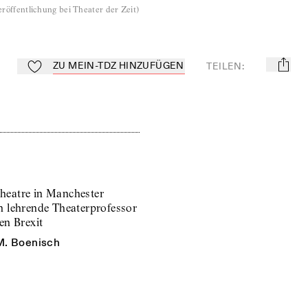
röffentlichung bei Theater der Zeit
)
ZU MEIN-TDZ HINZUFÜGEN
TEILEN
:
mail
Zu Mein-TdZ hinzufügen
heatre in Manchester
 lehrende Theaterprofessor
en Brexit
M. Boenisch