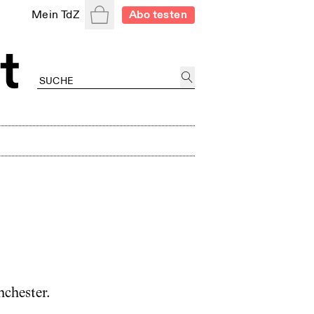
Warenkorb
Mein TdZ
Abo testen
chester.