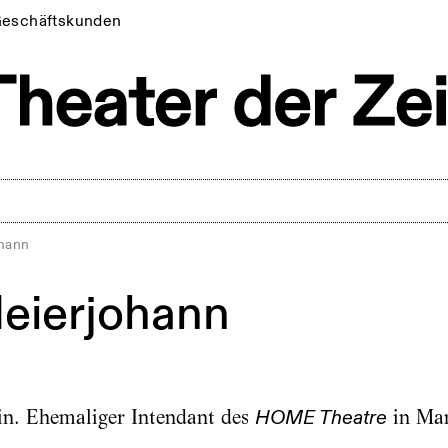
eschäftskunden
ohann
eierjohann
lin. Ehemaliger Intendant des
in Man
HOME Theatre