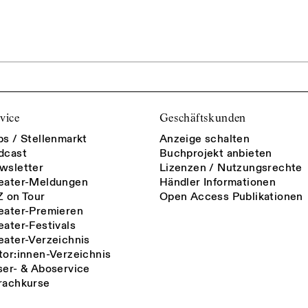
vice
Geschäftskunden
bs / Stellenmarkt
Anzeige schalten
dcast
Buchprojekt anbieten
wsletter
Lizenzen / Nutzungsrechte
eater-Meldungen
Händler Informationen
Z on Tour
Open Access Publikationen
eater-Premieren
eater-Festivals
eater-Verzeichnis
tor:innen-Verzeichnis
ser- & Aboservice
rachkurse