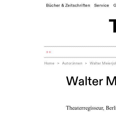
Bücher & Zeitschriften
Service
G
++
Home
>
Autor:innen
>
Walter Meierj
Walter M
Theaterregisseur, Ber