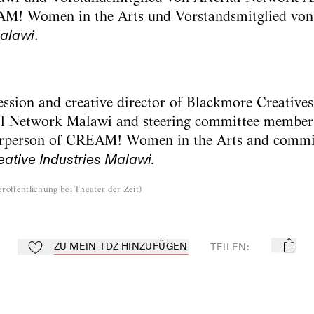
AM! Women in the Arts und Vorstandsmitglied vo
Malawi
.
fession and creative director of Blackmore Creatives
ial Network Malawi and steering committee member
irperson of CREAM! Women in the Arts and commi
eative Industries Malawi.
röffentlichung bei Theater der Zeit
)
ZU MEIN-TDZ HINZUFÜGEN
TEILEN
:
mail
Zu Mein-TdZ hinzufügen