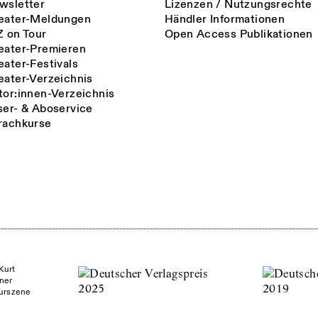
wsletter
Lizenzen / Nutzungsrechte
eater-Meldungen
Händler Informationen
Z on Tour
Open Access Publikationen
eater-Premieren
eater-Festivals
eater-Verzeichnis
tor:innen-Verzeichnis
ser- & Aboservice
rachkurse
Kurt
ner
turszene