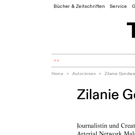
Bücher & Zeitschriften
Service
G
++
Home
>
Autor:innen
>
Zilanie Gondw
Zilanie
Journalistin und Crea
Arterial Network Mal