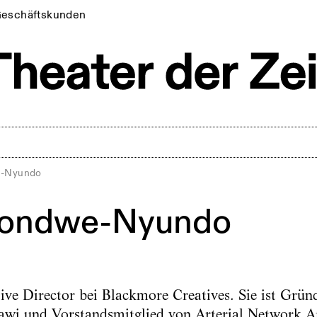
eschäftskunden
e-Nyundo
 Gondwe-Nyundo
tive Director bei Blackmore Creatives. Sie ist Grü
awi und Vorstandsmitglied von Arterial Network A