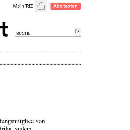
Warenkorb
Mein TdZ
Abo testen
ndungsmitglied von
frika, zudem