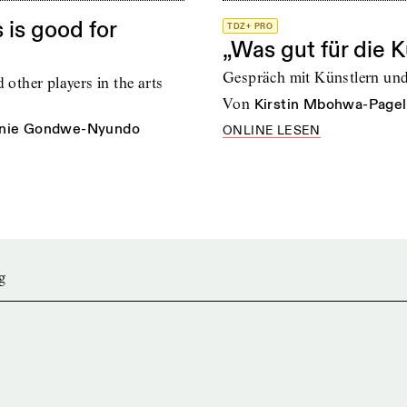
 is good for
TDZ+ PRO
„Was gut für die Kun
Gespräch mit Künstlern un
 other players in the arts
von
Kirstin Mbohwa-Pagel
anie Gondwe-Nyundo
ONLINE LESEN
g