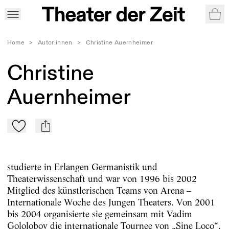
War
Home
>
Autor:innen
>
Christine Auernheimer
Christine
Auernheimer
Zu Mein-TdZ hinzufügen
mail
studierte in Erlangen Germanistik und
Theaterwissenschaft und war von 1996 bis 2002
Mitglied des künstlerischen Teams von Arena –
Internationale Woche des Jungen Theaters. Von 2001
bis 2004 organisierte sie gemeinsam mit Vadim
Gololobov die internationale Tournee von „Sine Loco“.