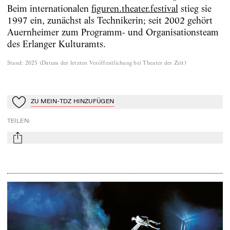
Beim internationalen
figuren.theater.festival
stieg sie
1997 ein, zunächst als Technikerin; seit 2002 gehört
Auernheimer zum Programm- und Organisationsteam
des Erlanger Kulturamts.
Stand
:
2025
(
Datum der letzten Veröffentlichung bei Theater der Zeit
)
ZU MEIN-TDZ HINZUFÜGEN
Zu Mein-TdZ hinzufügen
TEILEN
:
mail