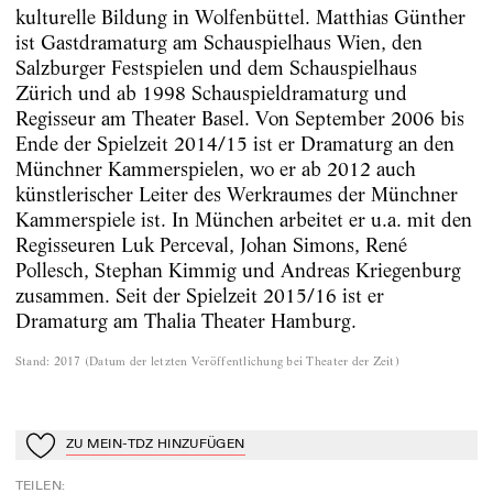
kulturelle Bildung in Wolfenbüttel. Matthias Günther
ist Gastdramaturg am Schauspielhaus Wien, den
Salzburger Festspielen und dem Schauspielhaus
Zürich und ab 1998 Schauspieldramaturg und
Regisseur am Theater Basel. Von September 2006 bis
Ende der Spielzeit 2014/15 ist er Dramaturg an den
Münchner Kammerspielen, wo er ab 2012 auch
künstlerischer Leiter des Werkraumes der Münchner
Kammerspiele ist. In München arbeitet er u.a. mit den
Regisseuren Luk Perceval, Johan Simons, René
Pollesch, Stephan Kimmig und Andreas Kriegenburg
zusammen. Seit der Spielzeit 2015/16 ist er
Dramaturg am Thalia Theater Hamburg.
Stand
:
2017
(
Datum der letzten Veröffentlichung bei Theater der Zeit
)
ZU MEIN-TDZ HINZUFÜGEN
Zu Mein-TdZ hinzufügen
TEILEN
: