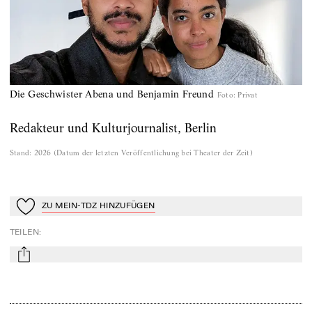
Die Geschwister Abena und Benjamin Freund
Foto
:
Privat
Redakteur und Kulturjournalist, Berlin
Stand
:
2026
(
Datum der letzten Veröffentlichung bei Theater der Zeit
)
ZU MEIN-TDZ HINZUFÜGEN
Zu Mein-TdZ hinzufügen
TEILEN
:
mail