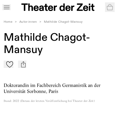
War
Home
>
Autor:innen
>
Mathilde Chagot-Mansuy
Mathilde Chagot-
Mansuy
Zu Mein-TdZ hinzufügen
mail
Doktorandin im Fachbereich Germanistik an der
Universität Sorbonne, Paris
Stand
:
2022
(
Datum der letzten Veröffentlichung bei Theater der Zeit
)