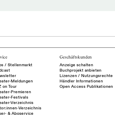
vice
Geschäftskunden
bs / Stellenmarkt
Anzeige schalten
dcast
Buchprojekt anbieten
wsletter
Lizenzen / Nutzungsrechte
eater-Meldungen
Händler Informationen
Z on Tour
Open Access Publikationen
eater-Premieren
eater-Festivals
eater-Verzeichnis
tor:innen-Verzeichnis
ser- & Aboservice