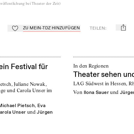
röffentlichung bei Theater der Zeit
)
ZU MEIN-TDZ HINZUFÜGEN
TEILEN
:
mail
Zu Mein-TdZ hinzufügen
in Festival für
In den Regionen
Theater sehen und
LAG Südwest in Hessen, Rh
ietsch, Juliane Nowak,
nge und Carola Unser im
von
Ilona Sauer
und
Jürge
Michael Pietsch
,
Eva
arola Unser
und
Jürgen