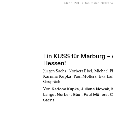
Stand
:
2019
(
Datum der letzten Ve
Ein KUSS für Marburg – e
Hessen!
Jürgen Sachs, Norbert Ebel, Michael P
Kariona Kupka, Paul Möllers, Eva La
Gespräch
von
Kariona Kupka
,
Juliane Nowak
,
Lange
,
Norbert Ebel
,
Paul Möllers
,
C
Sachs