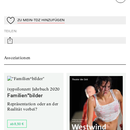
ZU MEIN-TDZ HINZUFÜGEN
Zu Mein-TdZ hinzufügen
TEILEN
:
mail
Assoziationen
ixypsilonzett Jahrbuch 2020
Familien*bilder
Repräsentation oder an der
Realität vorbei?
ab 8,50 €