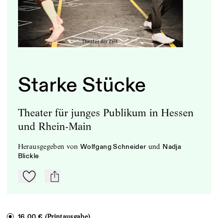
Starke Stücke
Theater für junges Publikum in Hessen
und Rhein-Main
herausgegeben
von
und
Wolfgang Schneider
Nadja
Blickle
Zu Mein-TdZ hinzufügen
mail
(Printausgabe)
16,00 €