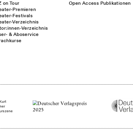
Z on Tour
Open Access Publikationen
eater-Premieren
eater-Festivals
eater-Verzeichnis
tor:innen-Verzeichnis
ser- & Aboservice
rachkurse
Kurt
ner
turszene