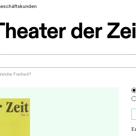
eschäftskunden
elche Freiheit?
E