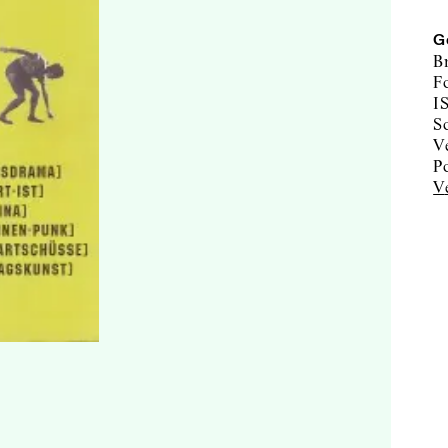
G
B
F
I