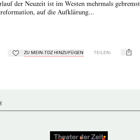
rlauf der Neuzeit ist im Westen mehrmals gebrems
eformation, auf die Aufklärung...
ZU MEIN-TDZ HINZUFÜGEN
TEILEN
:
mail
Zu Mein-TdZ hinzufügen
g