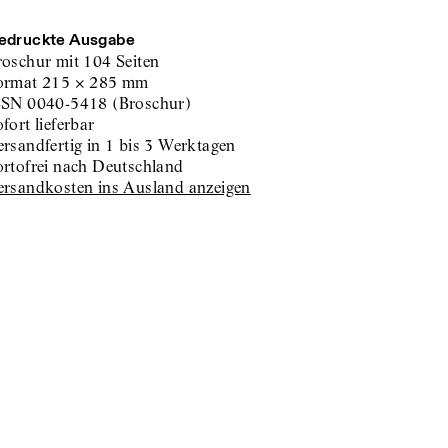
edruckte Ausgabe
roschur
mit 104 Seiten
ormat
215
×
285
mm
SSN
0040-5418
(
Broschur
)
sofort lieferbar
versandfertig in 1 bis 3 Werktagen
portofrei nach Deutschland
Versandkosten ins Ausland anzeigen