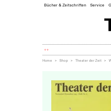
Bücher & Zeitschriften
Service
G
++
Home
>
Shop
>
Theater der Zeit
>
W