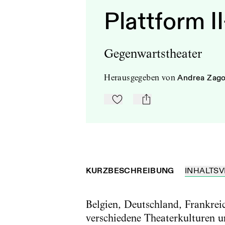
Plattform II
Gegenwartstheater
herausgegeben
von
Andrea Zago
Zu Mein-TdZ hinzufügen
mail
KURZBESCHREIBUNG
INHALTSV
Belgien, Deutschland, Frankrei
verschiedene Theaterkulturen u