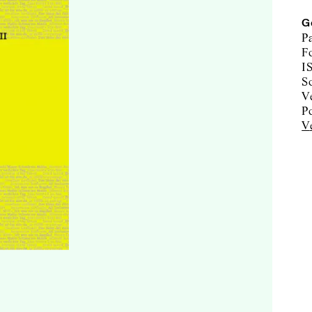
G
P
F
I