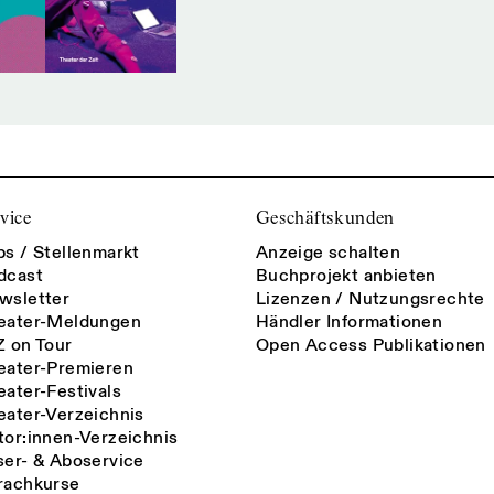
vice
Geschäftskunden
bs / Stellenmarkt
Anzeige schalten
dcast
Buchprojekt anbieten
wsletter
Lizenzen / Nutzungsrechte
eater-Meldungen
Händler Informationen
Z on Tour
Open Access Publikationen
eater-Premieren
eater-Festivals
eater-Verzeichnis
tor:innen-Verzeichnis
ser- & Aboservice
rachkurse