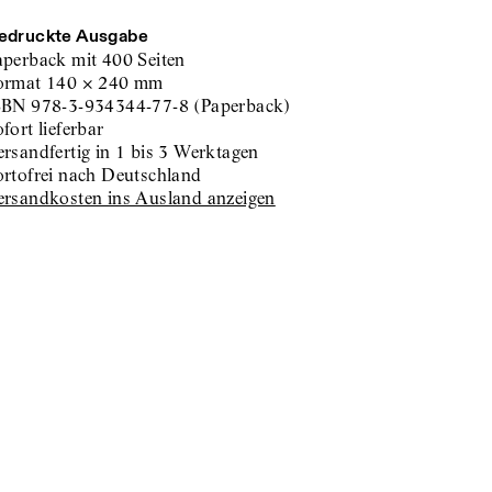
edruckte Ausgabe
aperback
mit 400 Seiten
ormat
140
×
240
mm
SBN
978-3-934344-77-8
(
Paperback
)
sofort lieferbar
versandfertig in 1 bis 3 Werktagen
portofrei nach Deutschland
Versandkosten ins Ausland anzeigen