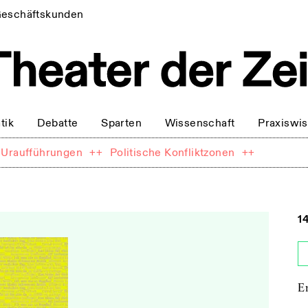
eschäftskunden
tik
Debatte
Sparten
Wissenschaft
Praxiswi
Uraufführungen
++
Politische Konfliktzonen
++
1
E