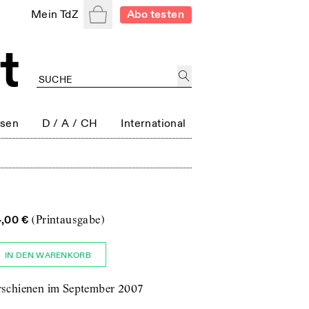
Warenkorb
Mein TdZ
Abo testen
ssen
D / A / CH
International
4,00 €
(Printausgabe)
IN DEN WARENKORB
rschienen im September 2007