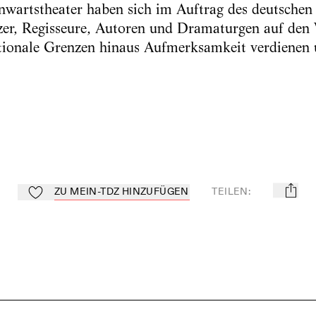
nwartstheater haben sich im Auftrag des deutschen
tzer, Regisseure, Autoren und Dramaturgen auf den
ationale Grenzen hinaus Aufmerksamkeit verdienen u
ZU MEIN-TDZ HINZUFÜGEN
TEILEN
:
mail
Zu Mein-TdZ hinzufügen