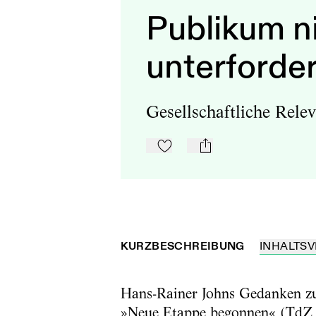
Publikum n
unterforde
Gesellschaftliche Rele
Zu Mein-TdZ hinzufügen
mail
KURZBESCHREIBUNG
INHALTSV
Hans-Rainer Johns Gedanken zur
»Neue Etappe begonnen« (TdZ 1