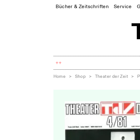
Bücher & Zeitschriften
Service
G
++
Home
>
Shop
>
Theater der Zeit
>
P