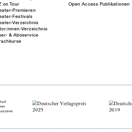
Z on Tour
Open Access Publikationen
eater-Premieren
eater-Festivals
eater-Verzeichnis
tor:innen-Verzeichnis
ser- & Aboservice
rachkurse
Kurt
ner
turszene