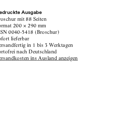
edruckte Ausgabe
roschur
mit 88 Seiten
ormat
200
×
290
mm
SSN
0040-5418
(
Broschur
)
sofort lieferbar
versandfertig in 1 bis 3 Werktagen
portofrei nach Deutschland
Versandkosten ins Ausland anzeigen