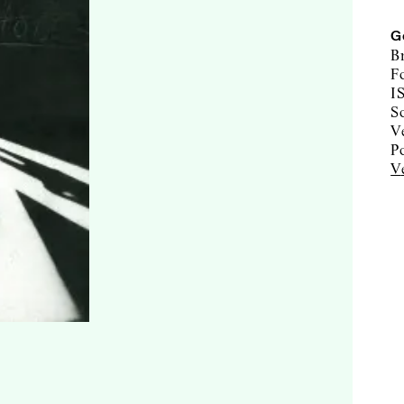
G
B
F
I