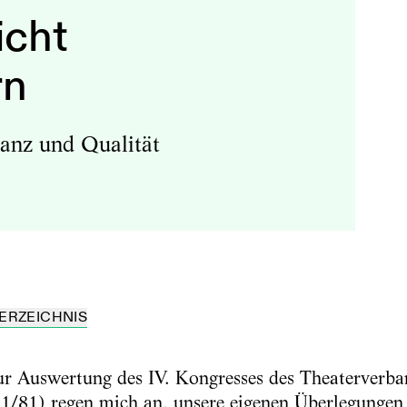
icht
rn
vanz und Qualität
ERZEICHNIS
 Auswertung des IV. Kongresses des Theaterverban
/81) regen mich an, unsere eigenen Überlegungen 