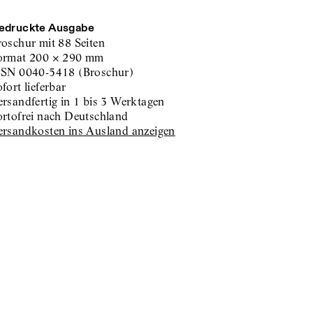
edruckte Ausgabe
roschur
mit 88 Seiten
ormat
200
×
290
mm
SSN
0040-5418
(
Broschur
)
sofort lieferbar
versandfertig in 1 bis 3 Werktagen
portofrei nach Deutschland
Versandkosten ins Ausland anzeigen