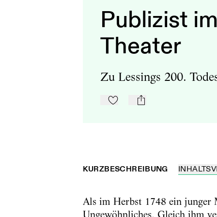
Publizist i
Theater
Zu Lessings 200. Tode
Zu Mein-TdZ hinzufügen
mail
KURZBESCHREIBUNG
INHALTSV
Als im Herbst 1748 ein junger 
Ungewöhnliches. Gleich ihm ver