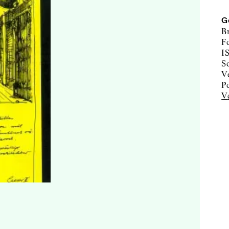
G
B
F
I