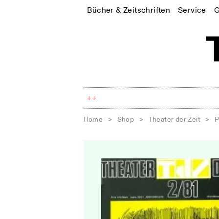
Bücher & Zeitschriften
Service
G
++
Home
>
Shop
>
Theater der Zeit
>
P