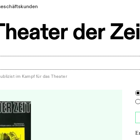
eschäftskunden
ublizist im Kampf für das Theater
E