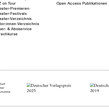
Z on Tour
Open Access Publikationen
eater-Premieren
eater-Festivals
eater-Verzeichnis
tor:innen-Verzeichnis
ser- & Aboservice
rachkurse
Kurt
ner
turszene