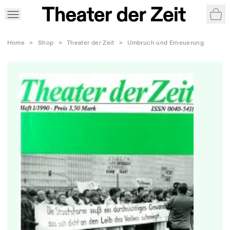
War
Home
>
Shop
>
Theater der Zeit
>
Umbruch und Erneuerung