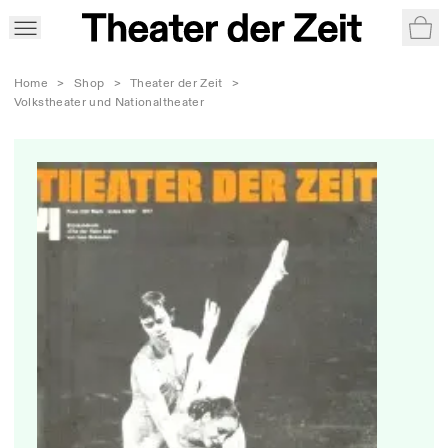
War
Home
>
Shop
>
Theater der Zeit
>
Volkstheater und Nationaltheater