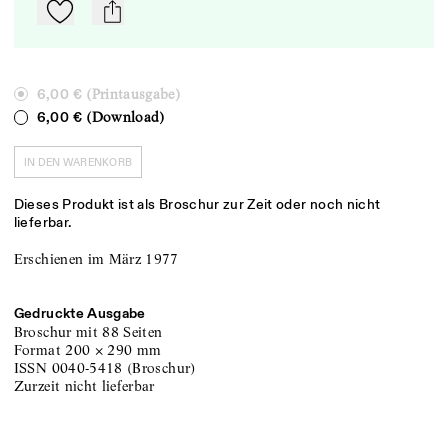
Zu Mein-TdZ hinzufügen
mail
(Printausgabe)
6,00 €
(Download)
6,00 €
IN DEN WARENKORB
Dieses Produkt ist als Broschur zur Zeit oder noch nicht
lieferbar.
Erschienen im März 1977
Gedruckte Ausgabe
Broschur
mit 88 Seiten
Format
200
×
290
mm
ISSN
0040-5418
(
Broschur
)
zurzeit nicht lieferbar