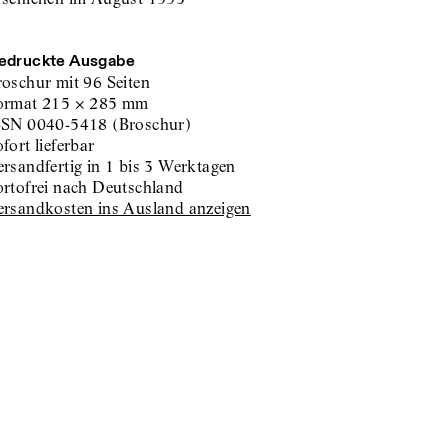
edruckte Ausgabe
roschur
mit 96 Seiten
ormat
215
×
285
mm
SSN
0040-5418
(
Broschur
)
sofort lieferbar
versandfertig in 1 bis 3 Werktagen
portofrei nach Deutschland
Versandkosten ins Ausland anzeigen