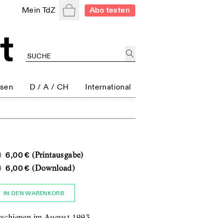
Warenkorb
Mein TdZ
Abo testen
ssen
D / A / CH
International
6,00 €
(Printausgabe)
6,00 €
(Download)
IN DEN WARENKORB
rschienen im August 1993