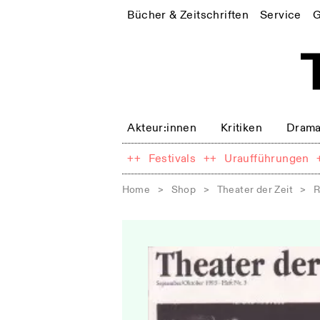
Bücher & Zeitschriften
Service
G
Akteur:innen
Kritiken
Drama
++
Festivals
++
Uraufführungen
Home
>
Shop
>
Theater der Zeit
>
R