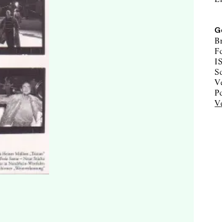
G
B
F
I