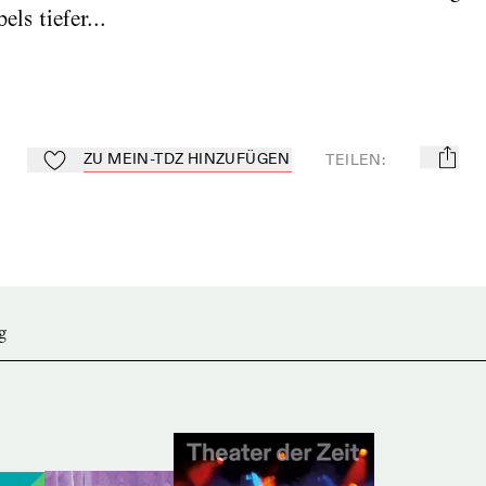
ls tiefer...
ZU MEIN-TDZ HINZUFÜGEN
TEILEN
:
mail
Zu Mein-TdZ hinzufügen
g