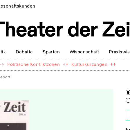
eschäftskunden
tik
Debatte
Sparten
Wissenschaft
Praxiswi
++
Politische Konfliktzonen
++
Kulturkürzungen
++
eport
E