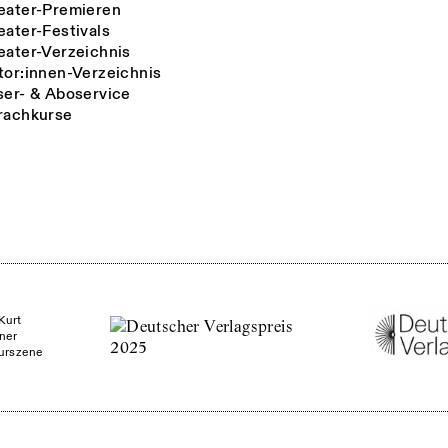
eater-Premieren
eater-Festivals
eater-Verzeichnis
tor:innen-Verzeichnis
ser- & Aboservice
rachkurse
Kurt
ner
turszene