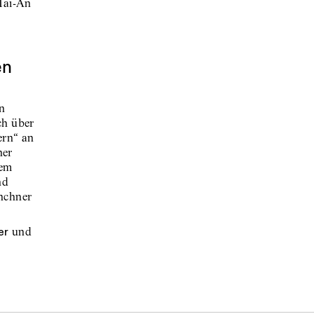
en
n
ch über
ern“ an
ner
dem
nd
nchner
er
und