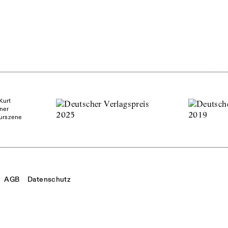
Kurt
ner
turszene
AGB
Datenschutz