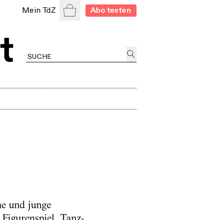
Warenkorb
Mein TdZ
Abo testen
he und junge
Figurenspiel, Tanz-