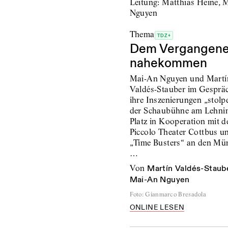
Thema
TDZ+
Dem Vergangen
nahekommen
Mai-An Nguyen und Martí
Valdés-Stauber im Gesprä
ihre Inszenierungen „stolp
der Schaubühne am Lehni
Platz in Kooperation mit 
Piccolo Theater Cottbus u
„Time Busters“ an den Mü
…
von
Martín Valdés-Staub
Mai-An Nguyen
Foto
:
Gianmarco Bresadola
ONLINE LESEN