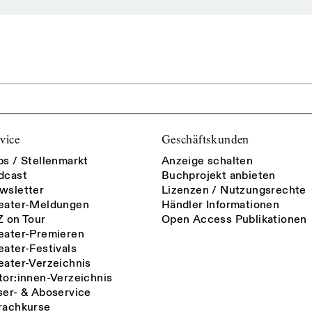
vice
Geschäftskunden
bs / Stellenmarkt
Anzeige schalten
dcast
Buchprojekt anbieten
wsletter
Lizenzen / Nutzungsrechte
eater-Meldungen
Händler Informationen
Z on Tour
Open Access Publikationen
eater-Premieren
eater-Festivals
eater-Verzeichnis
tor:innen-Verzeichnis
ser- & Aboservice
rachkurse