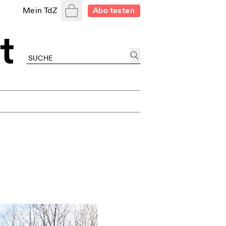
Warenkorb
Mein TdZ
Abo testen