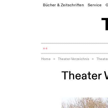
Bücher & Zeitschriften
Service
G
++
Home
>
Theater-Verzeichnis
>
Theate
Theater