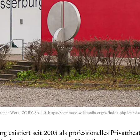
igenes Werk, CC BY-SA 4.0, https://commons.wikimedia.org/w/index.php?curi
 existiert seit 2003 als professionelles Privattheat