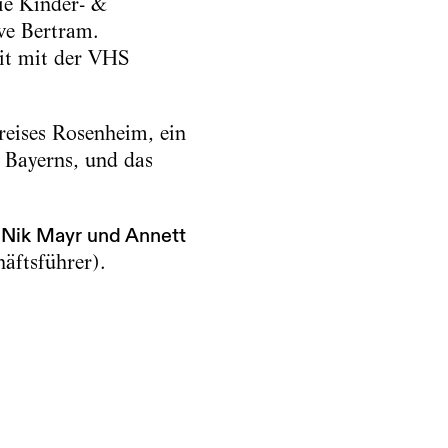
ie Kinder- &
we Bertram.
it mit der VHS
eises Rosenheim, ein
l Bayerns, und das
 Nik Mayr und Annett
äftsführer).