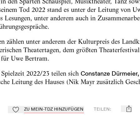
in den Sparten Schauspiel, Musiktheater, Tanz sow
 seinem Tod 2022 stand es unter der Leitung von U
es Lesungen, unter anderem auch in Zusammenarbe
ührungsgespräche.
n zählen unter anderem der Kulturpreis des Landkr
yerischen Theatertagen, dem größten Theaterfestiva
 für Uwe Bertram.
 Spielzeit 2022/23 teilen sich
Constanze Dürmeier,
sche Leitung des Hauses (Nik Mayr zusätzlich Gesch
ZU MEIN-TDZ HINZUFÜGEN
TEILEN
:
mail
Zu Mein-TdZ hinzufügen