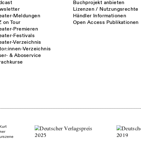
dcast
Buchprojekt anbieten
wsletter
Lizenzen / Nutzungsrechte
eater-Meldungen
Händler Informationen
Z on Tour
Open Access Publikationen
eater-Premieren
eater-Festivals
eater-Verzeichnis
tor:innen-Verzeichnis
ser- & Aboservice
rachkurse
Kurt
ner
turszene