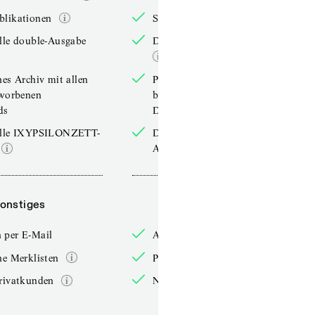
blikationen
Sonderpublikationen
lle double-Ausgabe
Die aktuelle double-Ausgabe
hes Archiv mit allen
Persönliches Archiv mit allen
rworbenen
bereits erworbenen
ds
Downloads
elle IXYPSILONZETT-
Die aktuelle IXYPSILONZETT-
Ausgabe
onstiges
Sonstiges
 per E-Mail
Anmelden per E-Mail
he Merklisten
Persönliche Merklisten
rivatkunden
Nur für Privatkunden