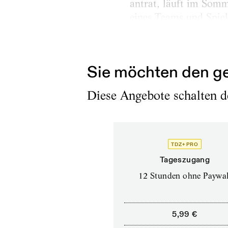
antrat, läuft im Somm
eines Teams und Spielp
Verfügung. Bereits im
2015 eine Entscheidun
Sie möchten den ge
Diese Angebote schalten de
TDZ+ PRO
Tageszugang
12 Stunden ohne Paywal
5,99 €