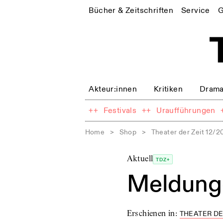
Bücher & Zeitschriften
Service
G
Akteur:innen
Kritiken
Drama
++
Festivals
++
Uraufführungen
Home
>
Shop
>
Theater der Zeit 12/2
Aktuell
TDZ+
Meldung
Erschienen in
:
THEATER DE