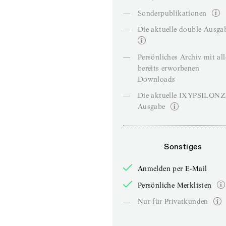
—
Sonderpublikationen
—
Die aktuelle double-Ausga
—
Persönliches Archiv mit al
bereits erworbenen
Downloads
—
Die aktuelle IXYPSILON
Ausgabe
Sonstiges
Anmelden per E-Mail
Persönliche Merklisten
—
Nur für Privatkunden