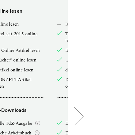
line lesen
Online lesen
line lesen
—
Bücher online lesen
el seit 2013 online
TdZ-Artikel seit 2013 online
lesen
 Online-Artikel lesen
Exklusive Online-Artikel lesen
ücher“ online lesen
„Arbeitsbücher“ online lesen
tikel online lesen
double-Artikel online lesen
ONZETT-Artikel
IXYPSILONZETT-Artikel
sen
online lesen
-Downloads
PDF-Downloads
elle TdZ-Ausgabe
Die aktuelle TdZ-Ausgabe
iche Arbeitsbuch
Das jährliche Arbeitsbuch