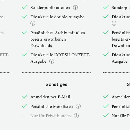
Sonderpublikationen
Sonderpu
be
Die aktuelle double-Ausgabe
Die aktue
len
Persönliches Archiv mit allen
Persönlic
bereits erworbenen
bereits e
Downloads
Downloa
ZETT-
Die aktuelle IXYPSILONZETT-
Die aktu
Ausgabe
Ausgabe
Sonstiges
S
Anmelden per E-Mail
Anmelden
Persönliche Merklisten
Persönlic
—
Nur für Privatkunden
Nur für P