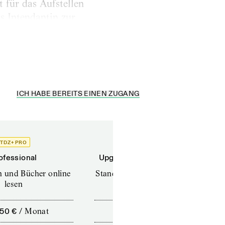
 für das Aufstellen
ls Intendantin zur
lden, so dass im Juli
ICH HABE BEREITS EINEN ZUGANG
TDZ+ PRO
TDZ+
ofessional
Upgrade für Printabonnenten
en und Bücher online
Standard (TdZ+) – Zeitschriften
lesen
online lesen
,50 €
/
Monat
10,00 €
/
12 Monate