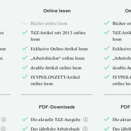
Online lesen
On
—
Bücher online lesen
Bücher on
ne
TdZ-Artikel seit 2013 online
TdZ-Artik
lesen
lesen
esen
Exklusive Online-Artikel lesen
Exklusive
en
„Arbeitsbücher“ online lesen
„Arbeitsb
double-Artikel online lesen
double-Ar
IXYPSILONZETT-Artikel
IXYPSIL
online lesen
online le
PDF-Downloads
PDF
Die aktuelle TdZ-Ausgabe
Die aktu
Das jährliche Arbeitsbuch
Das jährl