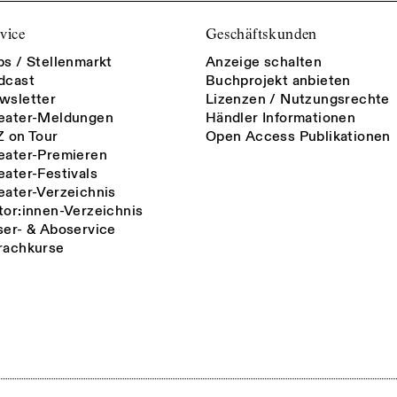
vice
Geschäftskunden
bs / Stellenmarkt
Anzeige schalten
dcast
Buchprojekt anbieten
wsletter
Lizenzen / Nutzungsrechte
eater-Meldungen
Händler Informationen
Z on Tour
Open Access Publikationen
eater-Premieren
eater-Festivals
eater-Verzeichnis
tor:innen-Verzeichnis
ser- & Aboservice
rachkurse