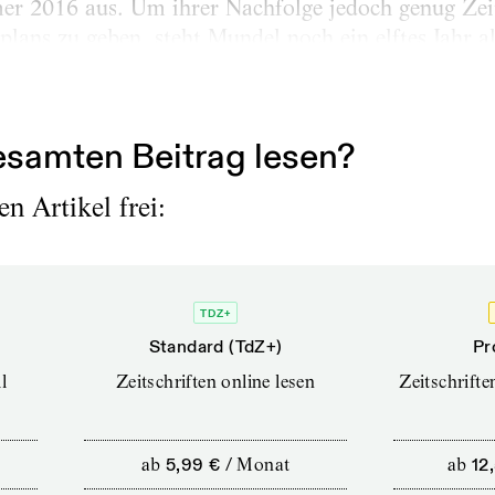
er 2016 aus. Um ihrer Nachfolge jedoch genug Zeit
lans zu geben, steht Mundel noch ein elftes Jahr a
 Februar 2015 soll sich eine Findungskommission bi
g getroffen werden...
samten Beitrag lesen?
n Artikel frei:
TDZ+
Standard (TdZ+)
Pr
l
Zeitschriften online lesen
Zeitschrift
ab
5,99 €
/
Monat
ab
12