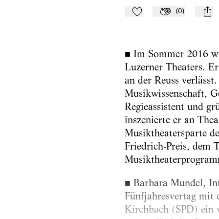
(
0
)
Zu Mein-TdZ hinzufügen
Applaudieren
mail
■ Im Sommer 2016 wir
Luzerner Theaters. Er
an der Reuss verlässt
Musikwissenschaft, G
Regieassistent und grü
inszenierte er an The
Musiktheatersparte de
Friedrich-Preis, dem 
Musiktheaterprogram
■ Barbara Mundel, Int
Fünfjahresvertag mit d
Kirchbach (SPD) ein w