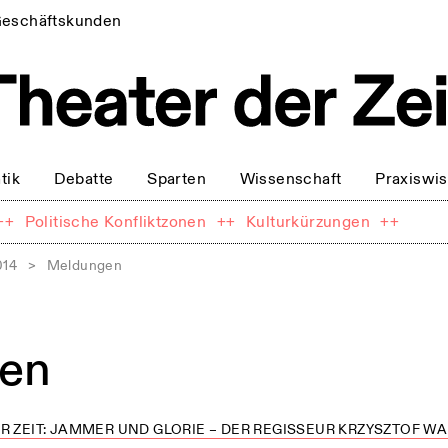
eschäftskunden
tik
Debatte
Sparten
Wissenschaft
Praxiswi
++
Politische Konfliktzonen
++
Kulturkürzungen
++
014
>
Meldungen
en
R ZEIT: JAMMER UND GLORIE – DER REGISSEUR KRZYSZTOF WAR