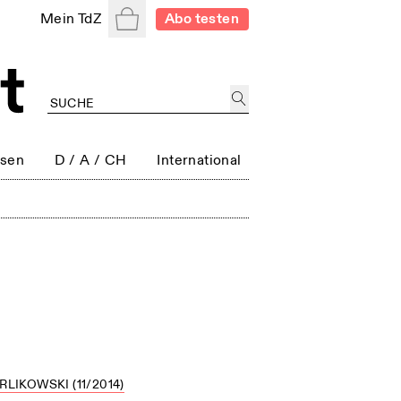
Warenkorb
Mein TdZ
Abo testen
ssen
D / A / CH
International
LIKOWSKI (11/2014)