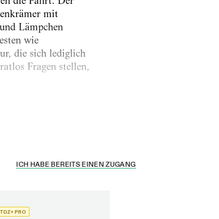
en die Fahrt. Der
senkrämer mit
n und Lämpchen
esten wie
r, die sich lediglich
atlos Fragen stellen,
ohl L.A.I.K. als auch
ICH HABE BEREITS EINEN ZUGANG
TDZ+ PRO
TDZ+