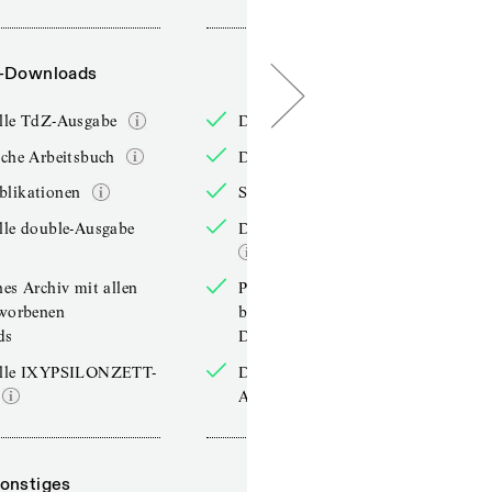
-Downloads
PDF-Downloads
elle TdZ-Ausgabe
Die aktuelle TdZ-Ausgabe
iche Arbeitsbuch
Das jährliche Arbeitsbuch
blikationen
Sonderpublikationen
lle double-Ausgabe
Die aktuelle double-Ausgabe
hes Archiv mit allen
Persönliches Archiv mit allen
rworbenen
bereits erworbenen
ds
Downloads
elle IXYPSILONZETT-
Die aktuelle IXYPSILONZETT-
Ausgabe
onstiges
Sonstiges