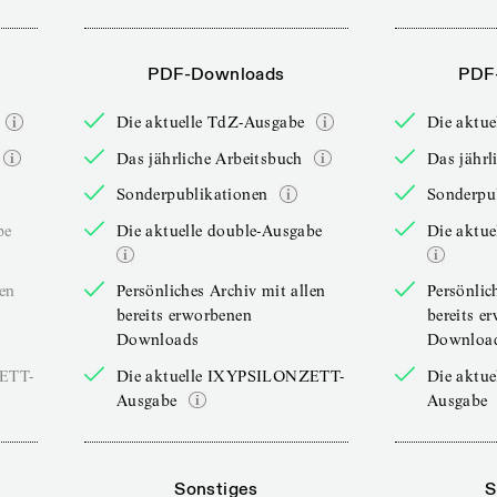
PDF-Downloads
PDF
Die aktuelle TdZ-Ausgabe
Die aktu
Das jährliche Arbeitsbuch
Das jährl
Sonderpublikationen
Sonderpu
be
Die aktuelle double-Ausgabe
Die aktue
len
Persönliches Archiv mit allen
Persönlic
bereits erworbenen
bereits e
Downloads
Downloa
ZETT-
Die aktuelle IXYPSILONZETT-
Die aktu
Ausgabe
Ausgabe
Sonstiges
S