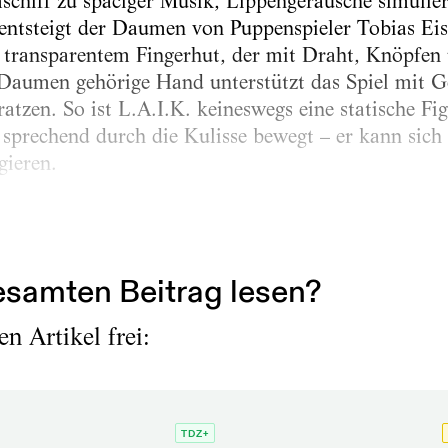
schiff zu spaciger Musik, Lippengeräusche simulier
 entsteigt der Daumen von Puppenspieler Tobias Ei
 transparentem Fingerhut, der mit Draht, Knöpfe
 Daumen gehörige Hand unterstützt das Spiel mit G
tzen. So ist L.A.I.K. keineswegs eine statische Figu
sprechend durch die Kulisse bewegt – er kann sich r
gieren.
SS trifft er auf Dr. Radix (Claudia Acker), die sow
zimmern zugeschalteten Zuschauer auf den...
samten Beitrag lesen?
n Artikel frei:
TDZ+