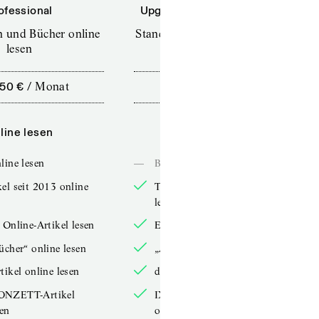
ofessional
Upgrade für Printabonnenten
en und Bücher online
Standard (TdZ+) – Zeitschriften
lesen
online lesen
,50 €
/
Monat
10,00 €
/
12 Monate
line lesen
Online lesen
line lesen
—
Bücher online lesen
el seit 2013 online
TdZ-Artikel seit 2013 online
lesen
 Online-Artikel lesen
Exklusive Online-Artikel lesen
ücher“ online lesen
„Arbeitsbücher“ online lesen
tikel online lesen
double-Artikel online lesen
ONZETT-Artikel
IXYPSILONZETT-Artikel
sen
online lesen