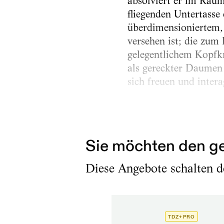
absolviert er im Raum
fliegenden Untertasse
überdimensioniertem,
versehen ist; die zum
gelegentlichem Kopfkra
als gereckter Daumen 
sich freuen und intera
Auf der Raumstation I
die aus ihren Klassen
Sie möchten den ge
Diese Angebote schalten de
TDZ+ PRO