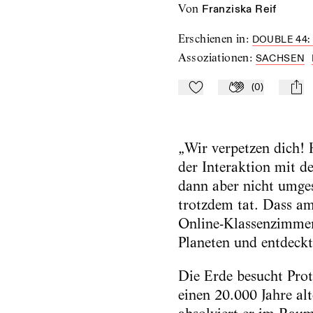
von
Franziska Reif
Erschienen in
:
DOUBLE 44:
Assoziationen
:
SACHSEN
(
0
)
Zu Mein-TdZ hinzufügen
Applaudieren
mail
„Wir verpetzen dich! 
der Interaktion mit 
dann aber nicht umges
trotzdem tat. Dass am
Online-Klassenzimmers
Planeten und entdeck
Die Erde besucht Prot
einen 20.000 Jahre al