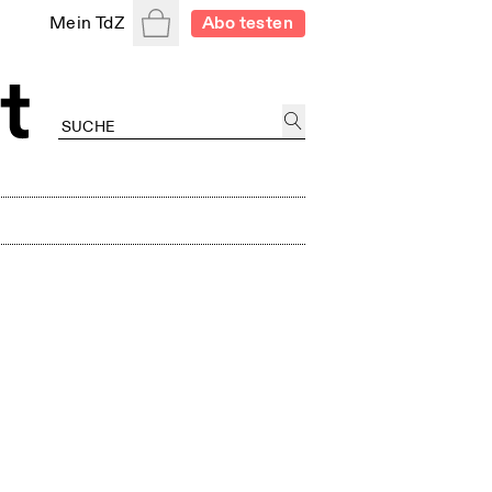
Warenkorb
Mein TdZ
Abo testen