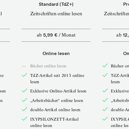
Standard (TdZ+)
Pr
l
Zeitschriften online lesen
Zeitschrift
ab
5,99 €
/
Monat
ab
12
Online lesen
On
—
Bücher online lesen
Bücher on
ne
TdZ-Artikel seit 2013 online
TdZ-Artik
lesen
lesen
esen
Exklusive Online-Artikel lesen
Exklusive
en
„Arbeitsbücher“ online lesen
„Arbeitsb
double-Artikel online lesen
double-Ar
IXYPSILONZETT-Artikel
IXYPSIL
online lesen
online le