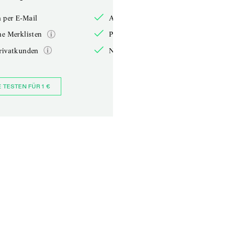
 per E-Mail
Anmelden per E-Mail
he Merklisten
Persönliche Merklisten
rivatkunden
Nur für Privatkunden
E TESTEN FÜR 1 €
JETZT BESTELLEN