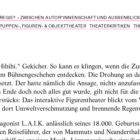
 REGIE? – ZWISCHEN AUTOR*INNENSCHAFT UND AUSSENBLICK (
PUPPEN-, FIGUREN- & OBJEKTTHEATER
THEATERKRITIKEN
TH
Hihihi.“ Gekicher. So kann es klingen, wenn die Zu
dem Bühnengeschehen entdecken. Die Drohung an de
etzt. Der hatte nämlich die Ansage, nichts anzufass
 Ende doch noch alles gut wurde, gilt nicht für di
tücks: Das interaktive Figurentheater blickt vom 
t dort Umweltverschmutzung und brennende Regen
agonist L.A.I.K. anlässlich seines 18.000. Geburtst
ten Reiseführer, der von Mammuts und Neanderthale