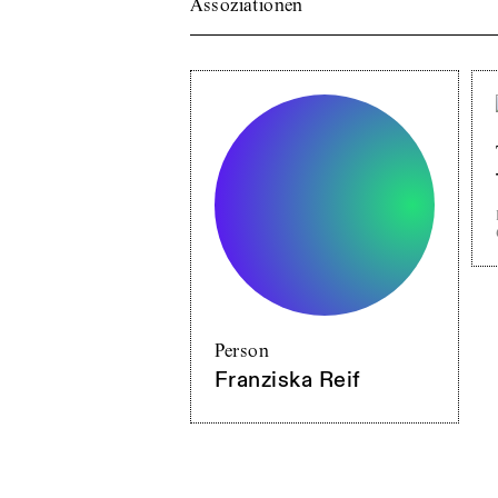
Assoziationen
Person
Franziska Reif