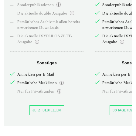
—
Sonderpublikationen
Sonderpublikation
—
Die aktuelle double-Ausgabe
Die aktuelle doubl
—
Persönliches Archiv mit allen bereits
Persönliches Archiv
erworbenen Downloads
erworbenen Downl
—
Die aktuelle IXYPSILONZETT-
Die aktuelle IXY
Ausgabe
Ausgabe
Sonstiges
Sonsti
Anmelden per E-Mail
Anmelden per E-Ma
Persönliche Merklisten
Persönliche Merkli
—
Nur für Privatkunden
—
Nur für Privatkund
JETZT BESTELLEN
30 TAGE TESTE