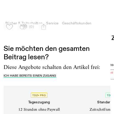
Bücher & Zeitschriften
Service
Geschäftskunden
(
0
)
Zu Mein-TdZ hinzufügen
Applaudieren
mail
Sie möchten den gesamten
Beitrag lesen?
Akteur:innen
Kritiken
Dramatik
Debatte
Sparten
Wissens
Diese Angebote schalten den Artikel frei:
Festivals
Klimawandel
Uraufführungen
Politische
++
++
++
++
ICH HABE BEREITS EINEN ZUGANG
TDZ+ PRO
TDZ+
Tageszugang
Standard 
12 Stunden ohne Paywall
Zeitschriften o