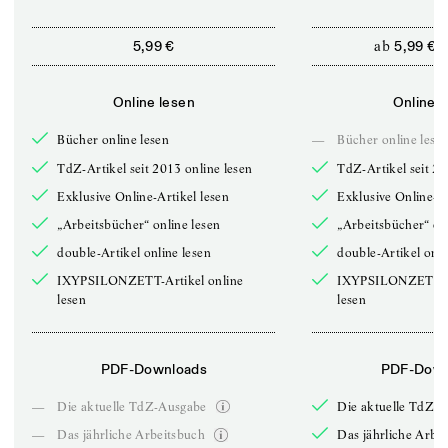
ab
5,99 €
5,99 €
Online lesen
Online l
Bücher online lesen
—
Bücher online lese
TdZ-Artikel seit 2013 online lesen
TdZ-Artikel seit 20
Exklusive Online-Artikel lesen
Exklusive Online-Ar
„Arbeitsbücher“ online lesen
„Arbeitsbücher“ onl
double-Artikel online lesen
double-Artikel onli
IXYPSILONZETT-Artikel online
IXYPSILONZETT-Ar
lesen
lesen
PDF-Downloads
PDF-Down
—
Die aktuelle TdZ-Ausgabe
Die aktuelle TdZ-
—
Das jährliche Arbeitsbuch
Das jährliche Arbe