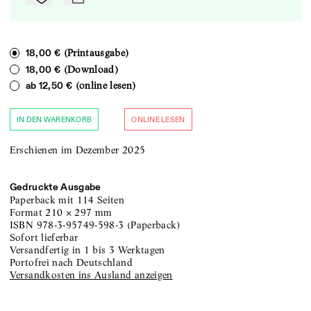
Zu Mein-TdZ hinzufügen
mail
(Printausgabe)
18,00 €
(Download)
18,00 €
(online lesen)
ab
12,50 €
IN DEN WARENKORB
ONLINE LESEN
Erschienen im Dezember 2025
Gedruckte Ausgabe
Paperback
mit 114 Seiten
Format
210
×
297
mm
ISBN
978-3-95749-598-3
(
Paperback
)
sofort lieferbar
versandfertig in 1 bis 3 Werktagen
portofrei nach Deutschland
Versandkosten ins Ausland anzeigen