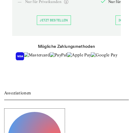
—
Nur für Privatkunden
Nur für Priva
JETZT BESTELLEN
30 TAGE 
Mögliche Zahlungsmethoden
Assoziationen