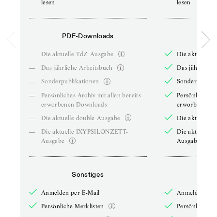
lesen
lesen
PDF-Downloads
PDF-
—
Die aktuelle TdZ-Ausgabe
Die aktuelle 
—
Das jährliche Arbeitsbuch
Das jährliche 
—
Sonderpublikationen
Sonderpublika
—
Persönliches Archiv mit allen bereits
Persönliches A
erworbenen Downloads
erworbenen D
—
Die aktuelle double-Ausgabe
Die aktuelle 
—
Die aktuelle IXYPSILONZETT-
Die aktuelle
Ausgabe
Ausgabe
Sonstiges
So
Anmelden per E-Mail
Anmelden per 
Persönliche Merklisten
Persönliche Me