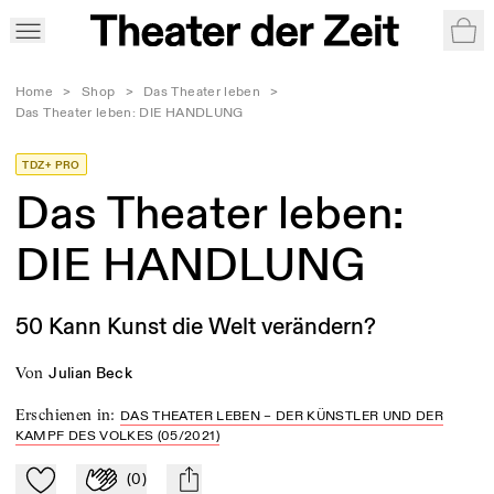
War
Home
>
Shop
>
Das Theater leben
>
Das Theater leben: DIE HANDLUNG
TDZ+ PRO
Das Theater leben:
DIE HANDLUNG
50 Kann Kunst die Welt verändern?
von
Julian Beck
Erschienen in
:
DAS THEATER LEBEN – DER KÜNSTLER UND DER
KAMPF DES VOLKES (05/2021)
(
0
)
Zu Mein-TdZ hinzufügen
Applaudieren
mail