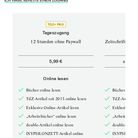
ICH HABE BEREITS EINEN ZUGANG
TDZ+ PRO
TD
Tageszugang
Prof
12 Stunden ohne Paywall
Zeitschriften un
ab
5,99 €
12,5
Online lesen
Onli
Bücher online lesen
Bücher online 
TdZ-Artikel seit 2013 online lesen
TdZ-Artikel se
Exklusive Online-Artikel lesen
Exklusive Onli
„Arbeitsbücher“ online lesen
„Arbeitsbücher
double-Artikel online lesen
double-Artikel
IXYPSILONZETT-Artikel online
IXYPSILONZET