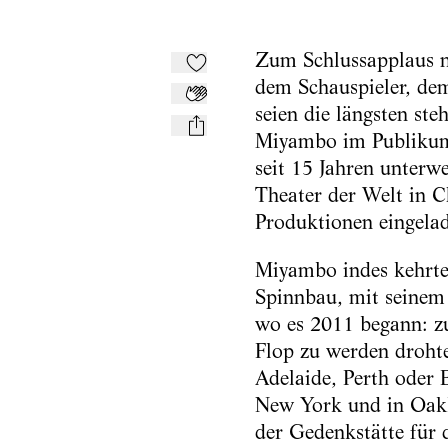
Zum Schlussapplaus n
Zu Mein-TdZ hinzufügen
dem Schauspieler, dem
Applaudieren
seien die längsten st
mail
Miyambo im Publikums
seit 15 Jahren unterw
Theater der Welt in C
Produktionen eingelad
Miyambo indes kehrte 
Spinnbau, mit seinem 
wo es 2011 begann: zu
Flop zu werden drohte
Adelaide, Perth oder 
New York und in Oakl
der Gedenkstätte für