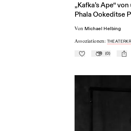
„Kafka’s Ape“ von
Phala Ookeditse 
von
Michael Helbing
Assoziationen
:
THEATERKR
(
0
)
Zu Mein-TdZ hinzufügen
Applaudieren
mail