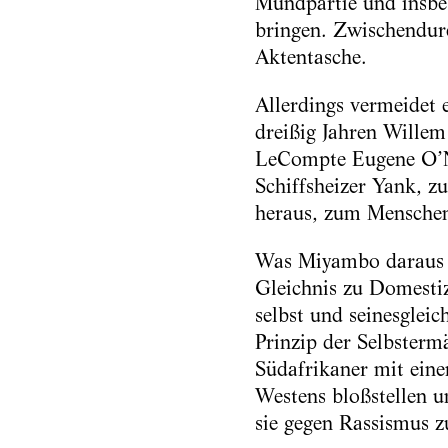
Mundpartie und insbe
bringen. Zwischendurc
Aktentasche.
Allerdings vermeidet 
dreißig Jahren Wille
LeCompte Eugene O’Ne
Schiffsheizer Yank, z
heraus, zum Mensche
Was Miyambo daraus au
Gleichnis zu Domestiz
selbst und seinesglei
Prinzip der Selbsterm
Südafrikaner mit eine
Westens bloßstellen u
sie gegen Rassismus 