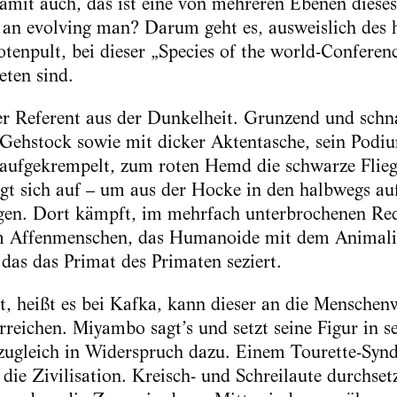
mit auch, das ist eine von mehreren Ebenen dieses
f an evolving man? Darum geht es, ausweislich des
tenpult, bei dieser „Species of the world-Conference
eten sind.
r Referent aus der Dunkelheit. Grunzend und schn
 Gehstock sowie mit dicker Aktentasche, sein Podi
 aufgekrempelt, zum roten Hemd die schwarze Flieg
t sich auf – um aus der Hocke in den halbwegs au
gen. Dort kämpft, im mehrfach unterbrochenen Rede
 Affenmenschen, das Humanoide mit dem Animalis
, das das Primat des Primaten seziert.
t, heißt es bei Kafka, kann dieser an die Menschen
rreichen. Miyambo sagt’s und setzt seine Figur in 
zugleich in Widerspruch dazu. Einem Tourette-Syn
die Zivilisation. Kreisch- und Schreilaute durchset