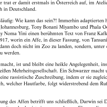
trat er damit erstmals in Österreich auf, im Atel
ch in Deutschland.
läufig: Wie kann das sein?! Immerhin adaptierten h
s Johannesburg, Tony Bonani Miyambo und Phala Oo
y Noma Yini einen berühmten Text von Franz Kafka
17, worin ein Affe, in dieser Fassung, von Tansan
 dann doch nicht im Zoo zu landen, sondern, unte
zu werden.
cht, ist und bleibt eine heikle Angelegenheit, in
weißen Mehrheitsgesellschaft. Ein Schwarzer macht 
eine rassistische Zuschreibung, indem er sie zuglei
ch, welcher Hautfarbe, folgt widerstrebend dem Ruf
g des Affen betrifft uns schließlich, Darwin sei D