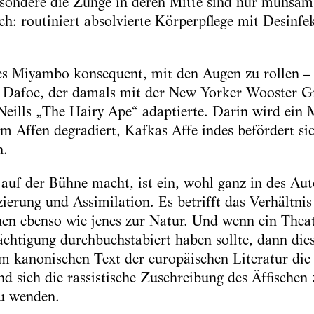
sondere die Zunge in deren Mitte sind nur mühsam 
h: routiniert absolvierte Körperpflege mit Desinfek
es Miyambo konsequent, mit den Augen zu rollen – 
m Dafoe, der damals mit der New Yorker Wooster G
ills „The Hairy Ape“ adaptierte. Darin wird ein 
um Affen degradiert, Kafkas Affe indes befördert si
n.
f der Bühne macht, ist ein, wohl ganz in des Auto
ierung und Assimilation. Es betrifft das Verhältni
chen ebenso wie jenes zur Natur. Und wenn ein Thea
ächtigung durchbuchstabiert haben sollte, dann di
m kanonischen Text der europäischen Literatur di
nd sich die rassistische Zuschreibung des Äffische
zu wenden.