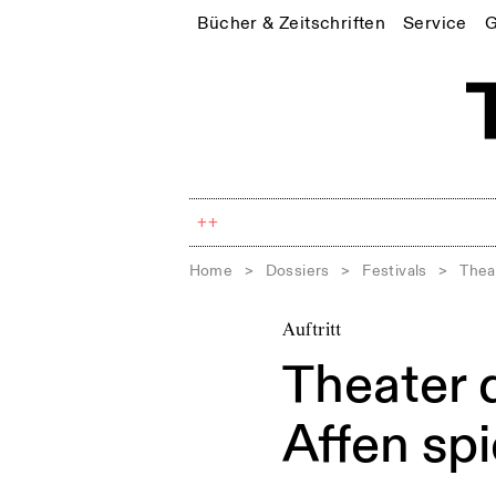
Bücher & Zeitschriften
Service
G
++
Home
>
Dossiers
>
Festivals
>
Thea
Auftritt
Theater 
Affen sp