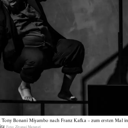
t Tony Bonani Miyambo nach Franz Kafka – zum ersten Mal in
itz
Foto
:
Zivanai Matangi