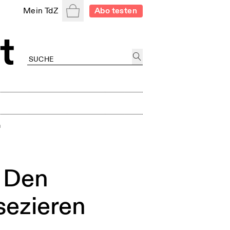
Warenkorb
Mein TdZ
Abo testen
n
: Den
sezieren