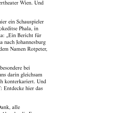
iertheater Wien. Und
ier ein Schauspieler
keditse Phala, in
: „Ein Bericht für
ia nach Johannesburg
r dem Namen Rotpeter,
sbesondere bei
uns darin gleichsam
ch konterkariert. Und
: Entdecke hier das
ank, alle