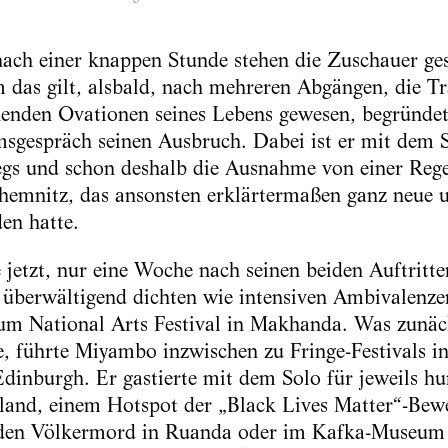
ach einer knappen Stunde stehen die Zuschauer ges
 das gilt, alsbald, nach mehreren Abgängen, die T
ehenden Ovationen seines Lebens gewesen, begründe
gespräch seinen Ausbruch. Dabei ist er mit dem 
egs und schon deshalb die Ausnahme von einer Rege
hemnitz, das ansonsten erklärtermaßen ganz neue u
en hatte.
jetzt, nur eine Woche nach seinen beiden Auftritt
überwältigend dichten wie intensiven Ambivalenzen
m National Arts Festival in Makhanda. Was zunächs
, führte Miyambo inzwischen zu Fringe-Festivals 
Edinburgh. Er gastierte mit dem Solo für jeweils h
and, einem Hotspot der „Black Lives Matter“-Bew
 den Völkermord in Ruanda oder im Kafka-Museum 