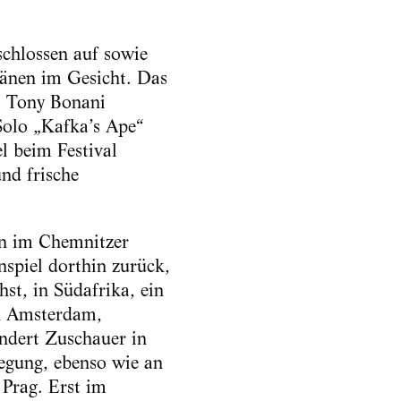
chlossen auf sowie
ränen im Gesicht. Das
t Tony Bonani
Solo „Kafka’s Ape“
l beim Festival
nd frische
en im Chemnitzer
spiel dorthin zurück,
t, in Südafrika, ein
in Amsterdam,
undert Zuschauer in
egung, ebenso wie an
Prag. Erst im