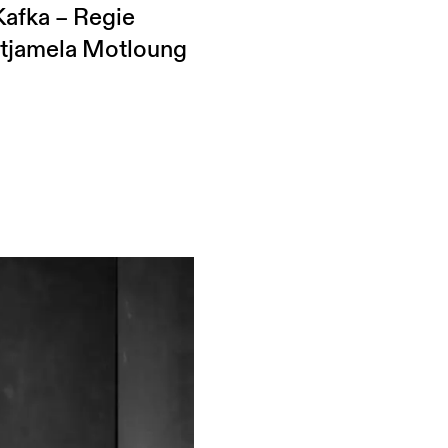
Kafka – Regie
tjamela Motloung