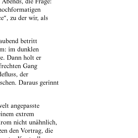
 Abends, die Frage:
 hochformatigen
“, zu der wir, als
aubend betritt
um: im dunklen
e. Dann holt er
frechten Gang
fluss, der
chen. Daraus gerinnt
welt angepasste
seinem extrem
drom nicht unähnlich,
zen den Vortrag, die