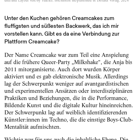
und/and Layout von/by Yukiko, erschienen im/published in Distanz Verlag, 2024
Unter den Kuchen gehören Creamcakes zum
fluffigsten und süßesten Backwerk, das ich mir
vorstellen kann. Gibt es da eine Verbindung zur
Plattform Creamcake?
Der Name Creamcake war zum Teil eine Anspielung
auf die frühere Queer-Party „Milkshake“, die Anja bis
2011 mitorganisierte. Auch dort wurden Körper
aktiviert und es gab elektronische Musik. Allerdings
lag der Schwerpunkt weniger auf avantgardistischen
und experimentellen Ansätzen oder interdisziplinären
Praktiken und Beziehungen, die in die Performance,
Bildende Kunst und die digitale Kultur hineinreichen.
Der Schwerpunkt lag auf weiblich identifizierenden
Künstler:innen im Techno, die die einstige Boys-Club-
Mentalität aufmischten.
Wichtig war für uns auch die inhaltliche Ebene. Die