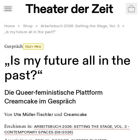
War
Home
>
Shop
>
Arbeitsbuch 2026: Setting the Stage, Vol. 3
>
„Is my future all in the past?“
Gespräch
TDZ+ PRO
„Is my future all in the
past?“
Die Queer-feministische Plattform
Creamcake im Gespräch
von
und
Ute Müller-Tischler
Creamcake
Erschienen in
:
ARBEITSBUCH 2026: SETTING THE STAGE, VOL. 3 –
CONTEMPORARY SPACES (06/2026)