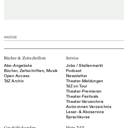
ANZEIGE
Bücher & Zeitschriften
Service
Abo-Angebote
Jobs / Stellenmarkt
Bücher, Zeitschriften, Musik
Podcast
Open Access
Newsletter
TdZ Archiv
Theater-Meldungen
TdZ on Tour
Theater-Premieren
Theater-Festivals
Theater-Verzeichnis
Autor:innen-Verzeichnis
Leser- & Aboservice
Sprachkurse
Geschäftskunden
Mein TdZ