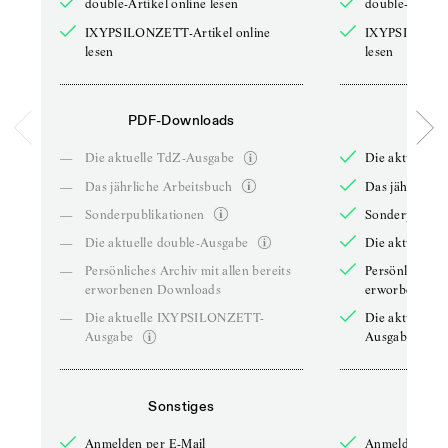
double-Artikel online lesen
double-Artikel
IXYPSILONZETT-Artikel online
IXYPSILONZET
lesen
lesen
PDF-Downloads
PDF-
—
Die aktuelle TdZ-Ausgabe
Die aktuelle 
—
Das jährliche Arbeitsbuch
Das jährliche 
—
Sonderpublikationen
Sonderpublika
—
Die aktuelle double-Ausgabe
Die aktuelle 
—
Persönliches Archiv mit allen bereits
Persönliches A
erworbenen Downloads
erworbenen D
—
Die aktuelle IXYPSILONZETT-
Die aktuelle
Ausgabe
Ausgabe
Sonstiges
So
Anmelden per E-Mail
Anmelden per 