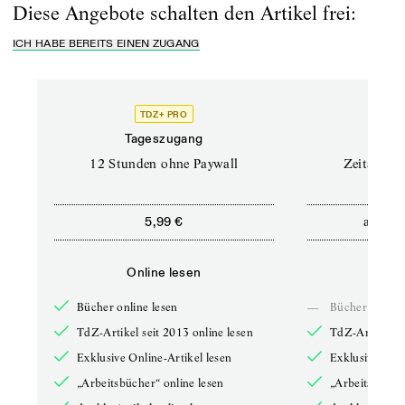
Diese Angebote schalten den Artikel frei:
ICH HABE BEREITS EINEN ZUGANG
TDZ+ PRO
Tageszugang
Stand
12 Stunden ohne Paywall
Zeitschrif
ab
5,99 €
5,9
Online lesen
Onli
Bücher online lesen
—
Bücher online 
TdZ-Artikel seit 2013 online lesen
TdZ-Artikel se
Exklusive Online-Artikel lesen
Exklusive Onli
„Arbeitsbücher“ online lesen
„Arbeitsbücher