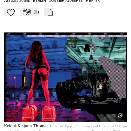
Assoziationen
:
BERLIN
DOSSIER: QUEERES THEATER
(
0
)
Zu Mein-TdZ hinzufügen
Applaudieren
mail
Keioui Keijaun Thomas
Foto
:
Ink Agop, „Chronologies of Creamcake“ Design