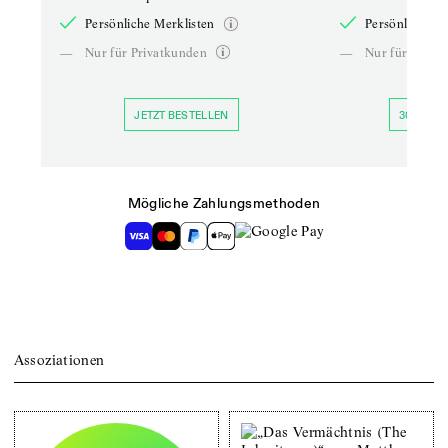
Persönliche Merklisten
Persönliche Me
—
Nur für Privatkunden
—
Nur für Priva
JETZT BESTELLEN
30 TAGE 
Mögliche Zahlungsmethoden
Assoziationen