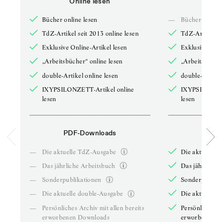
Online lesen
Onli
Bücher online lesen
—
Bücher online 
TdZ-Artikel seit 2013 online lesen
TdZ-Artikel se
Exklusive Online-Artikel lesen
Exklusive Onli
„Arbeitsbücher“ online lesen
„Arbeitsbücher
double-Artikel online lesen
double-Artikel
IXYPSILONZETT-Artikel online
IXYPSILONZET
lesen
lesen
PDF-Downloads
PDF-
—
Die aktuelle TdZ-Ausgabe
Die aktuelle 
—
Das jährliche Arbeitsbuch
Das jährliche 
—
Sonderpublikationen
Sonderpublika
—
Die aktuelle double-Ausgabe
Die aktuelle 
—
Persönliches Archiv mit allen bereits
Persönliches A
erworbenen Downloads
erworbenen D