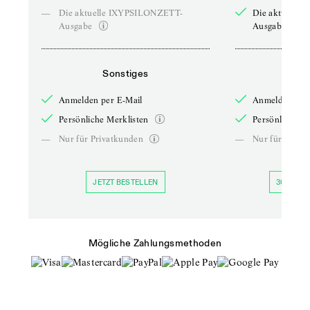
—
Die aktuelle IXYPSILONZETT-
Die aktuelle
Ausgabe
Ausgabe
Sonstiges
So
Anmelden per E-Mail
Anmelden per 
Persönliche Merklisten
Persönliche Me
—
Nur für Privatkunden
—
Nur für Priva
JETZT BESTELLEN
30 TAGE 
Mögliche Zahlungsmethoden