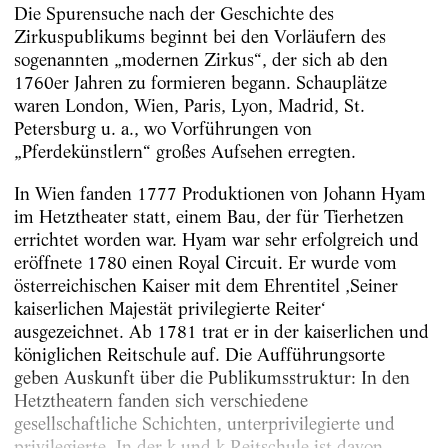
Die Spurensuche nach der Geschichte des
Zirkuspublikums beginnt bei den Vorläufern des
sogenannten „modernen Zirkus“, der sich ab den
1760er Jahren zu formieren begann. Schauplätze
waren London, Wien, Paris, Lyon, Madrid, St.
Petersburg u. a., wo Vorführungen von
„Pferdekünstlern“ großes Aufsehen erregten.
In Wien fanden 1777 Produktionen von Johann Hyam
im Hetztheater statt, einem Bau, der für Tierhetzen
errichtet worden war. Hyam war sehr erfolgreich und
eröffnete 1780 einen Royal Circuit. Er wurde vom
österreichischen Kaiser mit dem Ehrentitel ‚Seiner
kaiserlichen Majestät privilegierte Reiter‘
ausgezeichnet. Ab 1781 trat er in der kaiserlichen und
königlichen Reitschule auf. Die Aufführungsorte
geben Auskunft über die Publikumsstruktur: In den
Hetztheatern fanden sich verschiedene
gesellschaftliche Schichten, unterprivilegierte und
privilegierte. In der k und k Reitschule ist davon