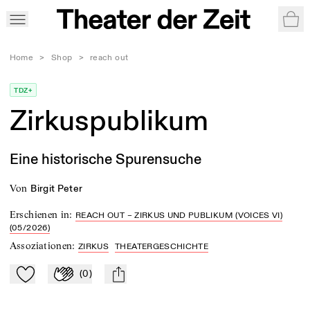
War
Home
>
Shop
>
reach out
TDZ+
Zirkuspublikum
Eine historische Spurensuche
von
Birgit Peter
Erschienen in
:
REACH OUT – ZIRKUS UND PUBLIKUM (VOICES VI)
(05/2026)
Assoziationen
:
ZIRKUS
THEATERGESCHICHTE
(
0
)
Zu Mein-TdZ hinzufügen
Applaudieren
mail