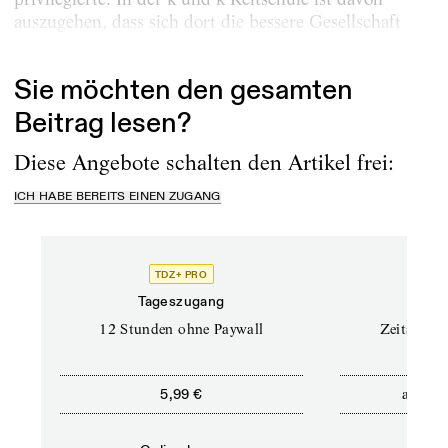
auszugehen, dass sich dort die bessere Gesellschaft
traf. Eine ­Anzeige ­Hyams in einer...
Sie möchten den gesamten
Beitrag lesen?
Diese Angebote schalten den Artikel frei:
ICH HABE BEREITS EINEN ZUGANG
TDZ+ PRO
Tageszugang
Stand
12 Stunden ohne Paywall
Zeitschrif
ab
5,99 €
5,9