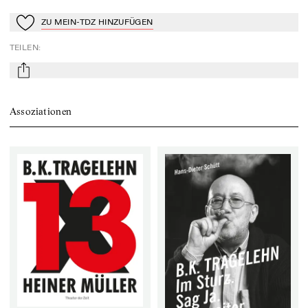
ZU MEIN-TDZ HINZUFÜGEN
Zu Mein-TdZ hinzufügen
TEILEN
:
mail
Assoziationen