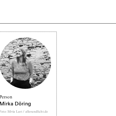
Person
Mirka Döring
Foto
:
Silvia Last / allesundlicht.de