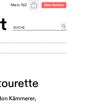
Warenkorb
Mein TdZ
Abo testen
tourette
rdon Kämmerer,