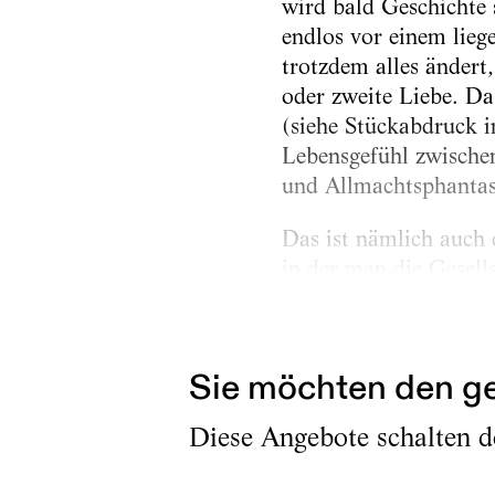
wird bald Geschichte 
endlos vor einem liege
trotzdem alles ändert
oder zweite Liebe. Da
(siehe Stückabdruck i
Lebensgefühl zwische
und Allmachtsphantas
Das ist nämlich auch 
in der man die Gesells
die Realität buchstä
Schule, über...
Sie möchten den ge
Diese Angebote schalten de