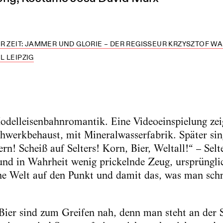
R ZEIT: JAMMER UND GLORIE – DER REGISSEUR KRZYSZTOF WAR
L LEIPZIG
elleisenbahnromantik. Eine Videoeinspielung zeig
chwerkbehaust, mit Mineralwasserfabrik. Später si
rn! Scheiß auf Selters! Korn, Bier, Weltall!“ – Selte
und in Wahrheit wenig prickelnde Zeug, ursprünglic
iche Welt auf den Punkt und damit das, was man schn
ier sind zum Greifen nah, denn man steht an der S