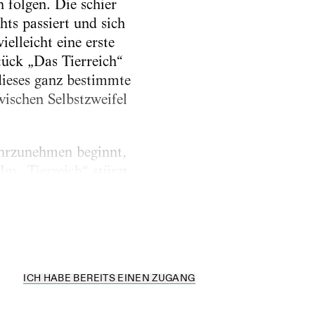
 folgen. Die schier
hts passiert und sich
elleicht eine erste
tück „Das Tierreich“
dieses ganz bestimmte
ischen Selbstzweifel
ahrzunehmen beginnt,
 Im „Tierreich“ stürzt
ht in die Hindenburg-
ICH HABE BEREITS EINEN ZUGANG