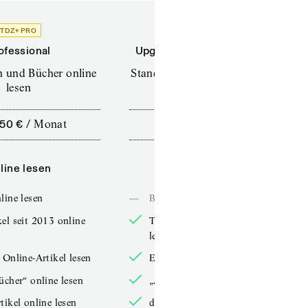
TDZ+ PRO
TDZ+
ofessional
Upgrade für Printabonnenten
en und Bücher online
Standard (TdZ+) – Zeitschriften
lesen
online lesen
,50 €
/
Monat
10,00 €
/
12 Monate
line lesen
Online lesen
line lesen
—
Bücher online lesen
el seit 2013 online
TdZ-Artikel seit 2013 online
lesen
 Online-Artikel lesen
Exklusive Online-Artikel lesen
ücher“ online lesen
„Arbeitsbücher“ online lesen
tikel online lesen
double-Artikel online lesen