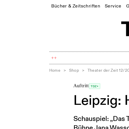
Bücher & Zeitschriften
Service
G
++
Home
>
Shop
>
Theater der Zeit 12/2
Auftritt
TDZ+
Leipzig: 
Schauspiel: „Das 
Bühne Jana Wasso