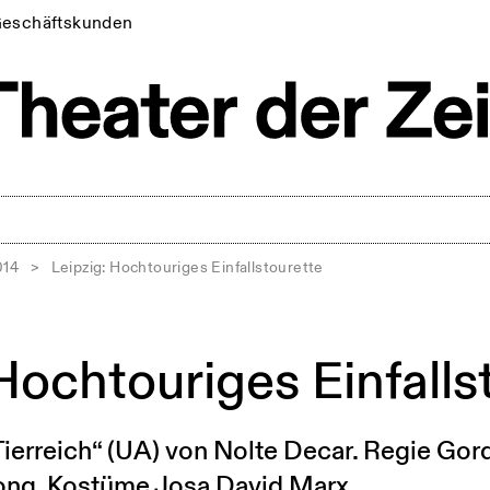
eschäftskunden
014
>
Leipzig: Hochtouriges Einfallstourette
Hochtouriges Einfalls
Tierreich“ (UA) von Nolte Decar. Regie Go
ng, Kostüme Josa David Marx