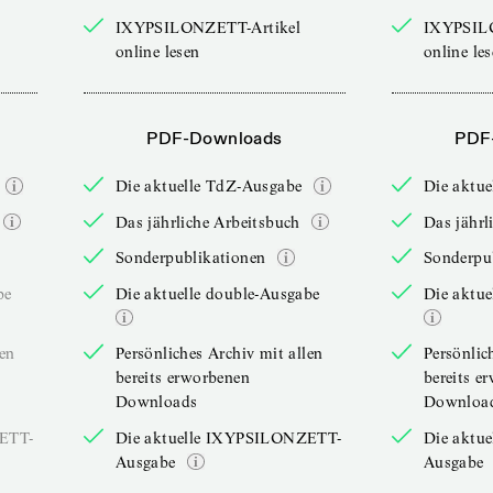
IXYPSILONZETT-Artikel
IXYPSIL
online lesen
online le
PDF-Downloads
PDF
Die aktuelle TdZ-Ausgabe
Die aktu
Das jährliche Arbeitsbuch
Das jährl
Sonderpublikationen
Sonderpu
be
Die aktuelle double-Ausgabe
Die aktue
len
Persönliches Archiv mit allen
Persönlic
bereits erworbenen
bereits e
Downloads
Downloa
ZETT-
Die aktuelle IXYPSILONZETT-
Die aktu
Ausgabe
Ausgabe