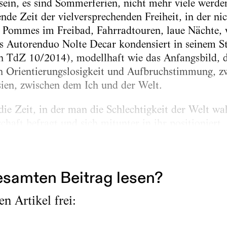
sein, es sind Sommerferien, nicht mehr viele werden
nde Zeit der vielversprechenden Freiheit, in der nic
, Pommes im Freibad, Fahrradtouren, laue Nächte, vi
s Autorenduo Nolte Decar kondensiert in seinem S
n TdZ 10/2014), modellhaft wie das Anfangsbild, 
n Orientierungslosigkeit und Aufbruchstimmung, zw
ien, zwischen dem Ich und der Welt.
die Zeit, in der man die Schlechtigkeit der Welt w
chaft befragt und sich mitunter in ihr positioniert.
blich vom Himmel: ein Leopard-2-Kampfpanzer krac
samten Beitrag lesen?
n Artikel frei: