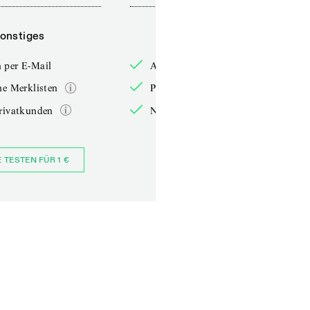
onstiges
Sonstiges
 per E-Mail
Anmelden per E-Mail
he Merklisten
Persönliche Merklisten
rivatkunden
Nur für Privatkunden
E TESTEN FÜR 1 €
JETZT BESTELLEN