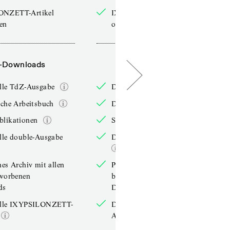
ONZETT-Artikel
IXYPSILONZETT-Artikel
sen
online lesen
-Downloads
PDF-Downloads
elle TdZ-Ausgabe
Die aktuelle TdZ-Ausgabe
iche Arbeitsbuch
Das jährliche Arbeitsbuch
blikationen
Sonderpublikationen
lle double-Ausgabe
Die aktuelle double-Ausgabe
hes Archiv mit allen
Persönliches Archiv mit allen
rworbenen
bereits erworbenen
ds
Downloads
elle IXYPSILONZETT-
Die aktuelle IXYPSILONZETT-
Ausgabe