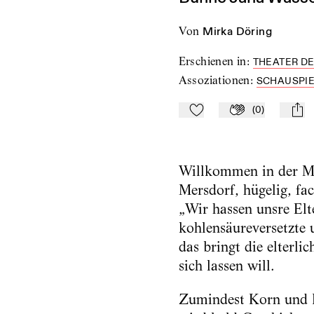
von
Mirka Döring
Erschienen in
:
THEATER DE
Assoziationen
:
SCHAUSPIE
(
0
)
Zu Mein-TdZ hinzufügen
Applaudieren
mail
Willkommen in der Mod
Mersdorf, hügelig, fa
„Wir hassen unsre Elte
kohlensäureversetzte 
das bringt die elterl
sich lassen will.
Zumindest Korn und B