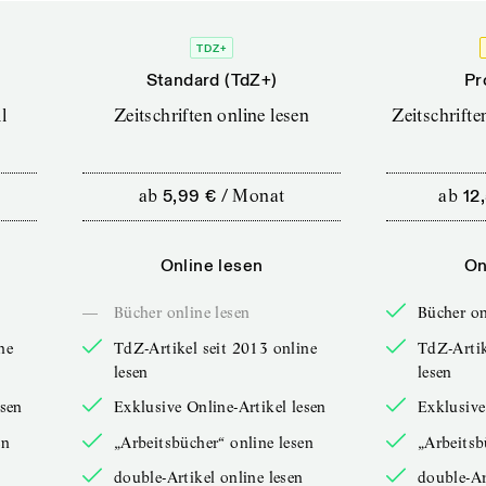
TDZ+
Standard (TdZ+)
Pr
l
Zeitschriften online lesen
Zeitschrift
ab
5,99 €
/
Monat
ab
12
Online lesen
On
—
Bücher online lesen
Bücher on
ne
TdZ-Artikel seit 2013 online
TdZ-Artik
lesen
lesen
esen
Exklusive Online-Artikel lesen
Exklusive
en
„Arbeitsbücher“ online lesen
„Arbeitsb
double-Artikel online lesen
double-Ar