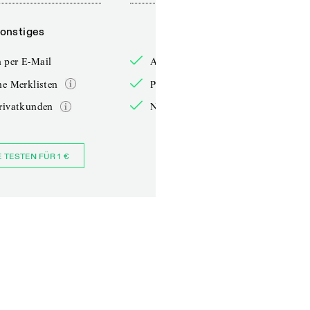
onstiges
Sonstiges
 per E-Mail
Anmelden per E-Mail
he Merklisten
Persönliche Merklisten
rivatkunden
Nur für Privatkunden
E TESTEN FÜR 1 €
JETZT BESTELLEN