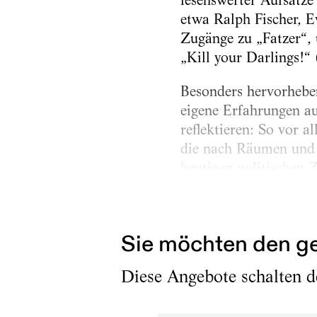
lesenswerter Aufsätze
etwa Ralph Fischer, 
Zugänge zu „Fatzer“, 
„Kill your Darlings!“
Besonders hervorheben
eigene Erfahrungen au
reflektieren: So vor a
die nach Räumen und 
heutigen politischen
arabischen Revolten –
„Jahrhunderttext“...
Sie möchten den ge
Diese Angebote schalten de