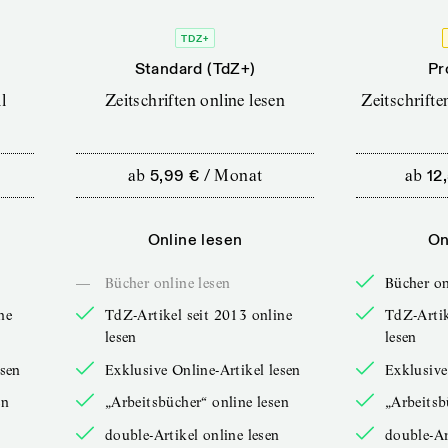
TDZ+
Standard (TdZ+)
Pr
l
Zeitschriften online lesen
Zeitschrift
ab
5,99 €
/
Monat
ab
12
Online lesen
On
—
Bücher online lesen
Bücher on
ne
TdZ-Artikel seit 2013 online
TdZ-Artik
lesen
lesen
esen
Exklusive Online-Artikel lesen
Exklusive
en
„Arbeitsbücher“ online lesen
„Arbeitsb
double-Artikel online lesen
double-Ar