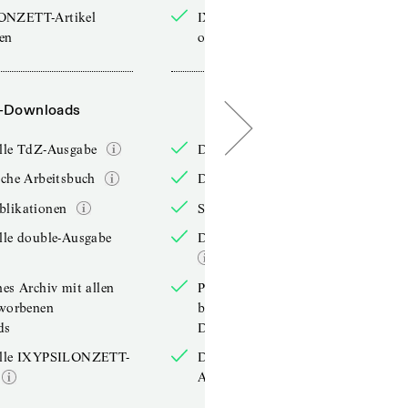
ONZETT-Artikel
IXYPSILONZETT-Artikel
sen
online lesen
-Downloads
PDF-Downloads
elle TdZ-Ausgabe
Die aktuelle TdZ-Ausgabe
iche Arbeitsbuch
Das jährliche Arbeitsbuch
blikationen
Sonderpublikationen
lle double-Ausgabe
Die aktuelle double-Ausgabe
hes Archiv mit allen
Persönliches Archiv mit allen
rworbenen
bereits erworbenen
ds
Downloads
elle IXYPSILONZETT-
Die aktuelle IXYPSILONZETT-
Ausgabe