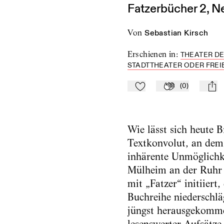
Fatzerbücher 2, Ne
von
Sebastian Kirsch
Erschienen in
:
THEATER DE
STADTTHEATER ODER FREIE
(
0
)
Zu Mein-TdZ hinzufügen
Applaudieren
mail
Wie lässt sich heute 
Textkonvolut, an dem 
inhärente Unmöglichke
Mülheim an der Ruhr h
mit „Fatzer“ initiiert
Buchreihe niederschlä
jüngst herausgekomme