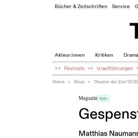
Bücher & Zeitschriften
Service
G
Akteur:innen
Kritiken
Drama
++
Festivals
++
Uraufführungen
Home
>
Shop
>
Theater der Zeit 12/2
Magazin
TDZ+
Gespenst
Matthias Naumann 