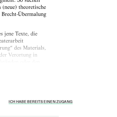
agment. So suchen
(neue) theoretische
hs Brecht-Übermalung
 jene Texte, die
aterarbeit
erung“ des Materials,
der Verortung in
fständen oder den
net, dass Brechts
ICH HABE BEREITS EINEN ZUGANG