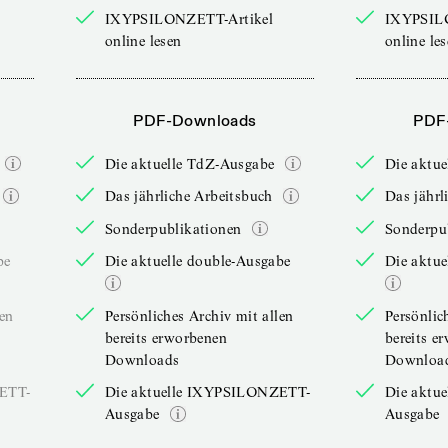
IXYPSILONZETT-Artikel
IXYPSIL
online lesen
online le
PDF-Downloads
PDF
Die aktuelle TdZ-Ausgabe
Die aktu
Das jährliche Arbeitsbuch
Das jährl
Sonderpublikationen
Sonderpu
be
Die aktuelle double-Ausgabe
Die aktue
len
Persönliches Archiv mit allen
Persönlic
bereits erworbenen
bereits e
Downloads
Downloa
ZETT-
Die aktuelle IXYPSILONZETT-
Die aktu
Ausgabe
Ausgabe