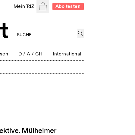
Warenkorb
Mein TdZ
Abo testen
ssen
D / A / CH
International
ektive. Mülheimer