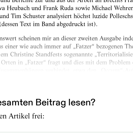
 und Berichte zur und aus der Arbeit an Brechts Fr
Eva Heubach und Frank Ruda sowie Michael Wehren 
und Tim Schuster analysiert höchst luzide Pollesc
 (dessen Text im Band abgedruckt ist).
swert scheinen mir an dieser zweiten Ausgabe indes
s einer wie auch immer auf „Fatzer“ bezogenen The
llem Christine Standfests sogenannte „Territorialisi
Orten in „Fatzer“ fragt und dies mit dem Problem 
 Zusammenhängen verbindet, etwa den „Occupy“-Au
 ein Text, der sehr überzeugend dem Umstand begeg
samten Beitrag lesen?
n Artikel frei: