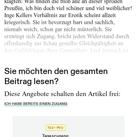
klagten: Was finden die bloß alle an dieser spröden
Preußin, ich bin doch viel schöner und viel weiblicher!
Inge Kellers Verhältnis zur Erotik scheint allzeit
kriegerisch. Sie ist bevorzugt hart und sachlich,
niemals weich, schon gar nicht mütterlich. Sie
erzwingt sich Zugang, bricht jeden Widerstand durch
offenkundig zur Schau gestellte Gleichgültigkeit an
den Gefühlslagen ihres Gegenübers. Und dennoch ist
die Liebe, die ihr entgegengebracht wird, ganz...
Sie möchten den gesamten
Beitrag lesen?
Diese Angebote schalten den Artikel frei:
ICH HABE BEREITS EINEN ZUGANG
TDZ+ PRO
Tageszugang
Stand