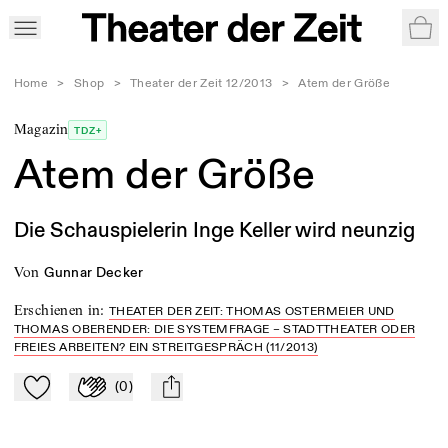
War
Home
>
Shop
>
Theater der Zeit 12/2013
>
Atem der Größe
Magazin
TDZ+
Atem der Größe
Die Schauspielerin Inge Keller wird neunzig
von
Gunnar Decker
Erschienen in
:
THEATER DER ZEIT: THOMAS OSTERMEIER UND
THOMAS OBERENDER: DIE SYSTEMFRAGE – STADTTHEATER ODER
FREIES ARBEITEN? EIN STREITGESPRÄCH (11/2013)
(
0
)
Zu Mein-TdZ hinzufügen
Applaudieren
mail