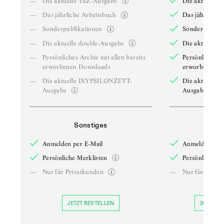
—
Die aktuelle TdZ-Ausgabe
Die aktuelle 
—
Das jährliche Arbeitsbuch
Das jährliche 
—
Sonderpublikationen
Sonderpublika
—
Die aktuelle double-Ausgabe
Die aktuelle 
—
Persönliches Archiv mit allen bereits
Persönliches A
erworbenen Downloads
erworbenen D
—
Die aktuelle IXYPSILONZETT-
Die aktuelle
Ausgabe
Ausgabe
Sonstiges
So
Anmelden per E-Mail
Anmelden per 
Persönliche Merklisten
Persönliche Me
—
Nur für Privatkunden
—
Nur für Priva
JETZT BESTELLEN
30 TAGE 