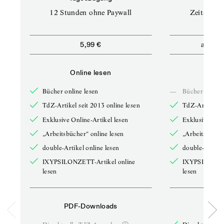
12 Stunden ohne Paywall
Zeitschrif
ab
5,99 €
5,9
Online lesen
Onli
Bücher online lesen
—
Bücher online 
TdZ-Artikel seit 2013 online lesen
TdZ-Artikel se
Exklusive Online-Artikel lesen
Exklusive Onli
„Arbeitsbücher“ online lesen
„Arbeitsbücher
double-Artikel online lesen
double-Artikel
IXYPSILONZETT-Artikel online
IXYPSILONZET
lesen
lesen
PDF-Downloads
PDF-