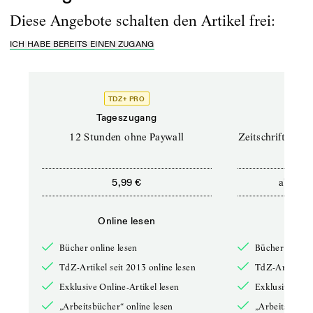
Diese Angebote schalten den Artikel frei:
ICH HABE BEREITS EINEN ZUGANG
TDZ+ PRO
TD
Tageszugang
Prof
12 Stunden ohne Paywall
Zeitschriften un
ab
5,99 €
12,5
Online lesen
Onli
Bücher online lesen
Bücher online 
TdZ-Artikel seit 2013 online lesen
TdZ-Artikel se
Exklusive Online-Artikel lesen
Exklusive Onli
„Arbeitsbücher“ online lesen
„Arbeitsbücher