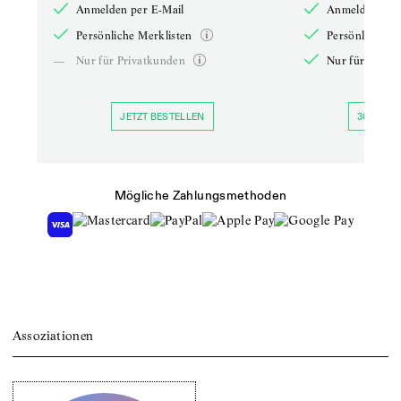
Anmelden per E-Mail
Anmelden per 
Persönliche Merklisten
Persönliche Me
—
Nur für Privatkunden
Nur für Priva
JETZT BESTELLEN
30 TAGE 
Mögliche Zahlungsmethoden
Assoziationen