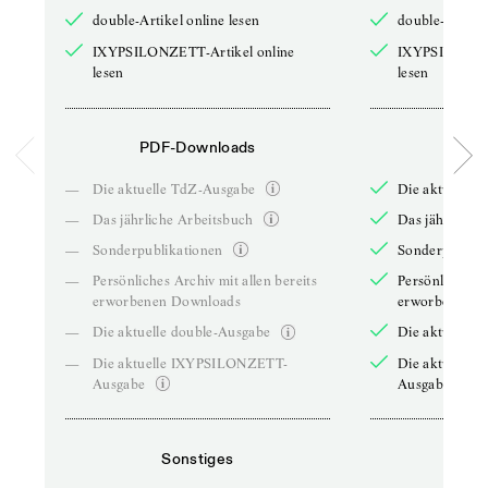
double-Artikel online lesen
double-Artikel
IXYPSILONZETT-Artikel online
IXYPSILONZET
lesen
lesen
PDF-Downloads
PDF-
—
Die aktuelle TdZ-Ausgabe
Die aktuelle 
—
Das jährliche Arbeitsbuch
Das jährliche 
—
Sonderpublikationen
Sonderpublika
—
Persönliches Archiv mit allen bereits
Persönliches A
erworbenen Downloads
erworbenen D
—
Die aktuelle double-Ausgabe
Die aktuelle 
—
Die aktuelle IXYPSILONZETT-
Die aktuelle
Ausgabe
Ausgabe
Sonstiges
So