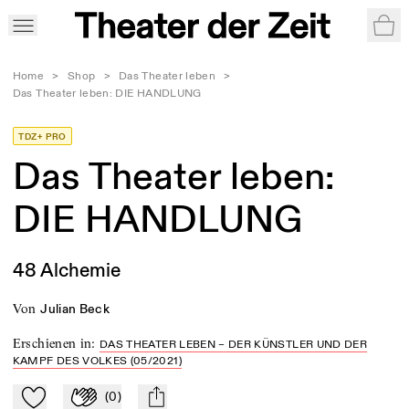
War
Home
>
Shop
>
Das Theater leben
>
Das Theater leben: DIE HANDLUNG
TDZ+ PRO
Das Theater leben:
DIE HANDLUNG
48 Alchemie
von
Julian Beck
Erschienen in
:
DAS THEATER LEBEN – DER KÜNSTLER UND DER
KAMPF DES VOLKES (05/2021)
(
0
)
Zu Mein-TdZ hinzufügen
Applaudieren
mail