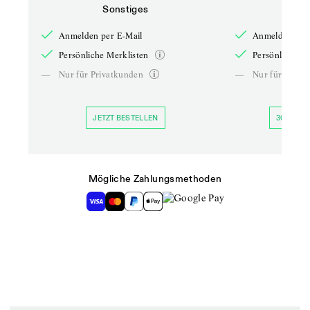
Sonstiges
So
Anmelden per E-Mail
Anmelden per 
Persönliche Merklisten
Persönliche Me
—
Nur für Privatkunden
—
Nur für Priva
JETZT BESTELLEN
30 TAGE 
Mögliche Zahlungsmethoden