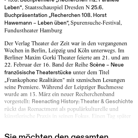
19.6. Buchpremiere „Recherchen 112. Parallele
, Staatsschauspiel Dresden N
Leben“
25.6.
Buchpräsentation „Recherchen 108. Horst
Spurensuche-Festival,
Hawemann – Leben üben“,
Fundustheater Hamburg
Der Verlag Theater der Zeit war in den vergangenen
Wochen in Berlin, Leipzig und Köln unterwegs. Im
Berliner Maxim Gorki Theater feierte am 21. und am
22. Februar der 16. Band der Reihe
Scène – Neue
unter dem Titel
französische Theaterstücke
„Frankophone Realitäten“ mit szenischen Lesungen
seine Premiere. Während der Leipziger Buchmesse
wurde am 13. März ein neuer Recherchenband
vorgestellt:
Reenacting History: Theater & Geschichte
rückt das Reenactment als populärkulturelle und
künstlerische Praxis in seinen Fokus. Einen Tag später
wurde...
Sie möchten den gesamten