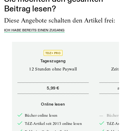
Beitrag lesen?
Diese Angebote schalten den Artikel frei:
ICH HABE BEREITS EINEN ZUGANG
TDZ+ PRO
Tageszugang
Stand
12 Stunden ohne Paywall
Zeitschrif
ab
5,99 €
5,9
Online lesen
Onli
Bücher online lesen
—
Bücher online 
TdZ-Artikel seit 2013 online lesen
TdZ-Artikel se