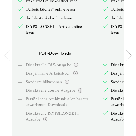
Exklusive Online-Artikel lesen
Exklusive Onli
„Arbeitsbücher“ online lesen
„Arbeitsbücher
double-Artikel online lesen
double-Artikel
IXYPSILONZETT-Artikel online
IXYPSILONZET
lesen
lesen
PDF-Downloads
PDF-
—
Die aktuelle TdZ-Ausgabe
Die aktuelle 
—
Das jährliche Arbeitsbuch
Das jährliche 
—
Sonderpublikationen
Sonderpublika
—
Die aktuelle double-Ausgabe
Die aktuelle 
—
Persönliches Archiv mit allen bereits
Persönliches A
erworbenen Downloads
erworbenen D
—
Die aktuelle IXYPSILONZETT-
Die aktuelle
Ausgabe
Ausgabe