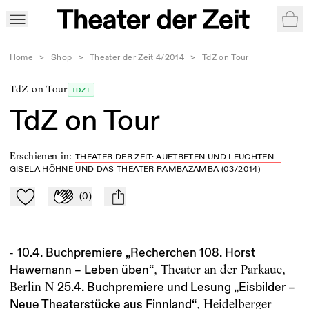
War
Home
>
Shop
>
Theater der Zeit 4/2014
>
TdZ on Tour
TdZ on Tour
TDZ+
TdZ on Tour
Erschienen in
:
THEATER DER ZEIT: AUFTRETEN UND LEUCHTEN –
GISELA HÖHNE UND DAS THEATER RAMBAZAMBA (03/2014)
(
0
)
Zu Mein-TdZ hinzufügen
Applaudieren
mail
-
10.4. Buchpremiere „Recherchen 108. Horst
, Theater an der Parkaue,
Hawemann – Leben üben“
Berlin N
25.4. Buchpremiere und Lesung „Eisbilder –
, Heidelberger
Neue Theaterstücke aus Finnland“