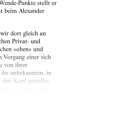
Wende-Punkte stellt er
nt beim Alexander
wir dort gleich an
chen Privat- und
schen »oben« und
n Vorgang einer sich
u von ihrer
 ihr unbekannten, in
 den Kopf gestellte
aus; und so ist hier
 der Titel des