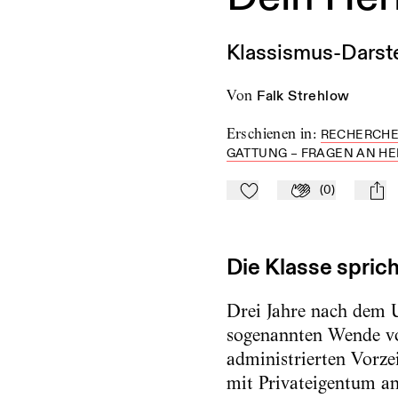
Klassismus-Darste
von
Falk Strehlow
Erschienen in
:
RECHERCHE
GATTUNG – FRAGEN AN HEI
(
0
)
Zu Mein-TdZ hinzufügen
Applaudieren
mail
Die Klasse spric
Drei Jahre nach dem U
sogenannten Wende v
administrierten Vorze
mit Privateigentum an