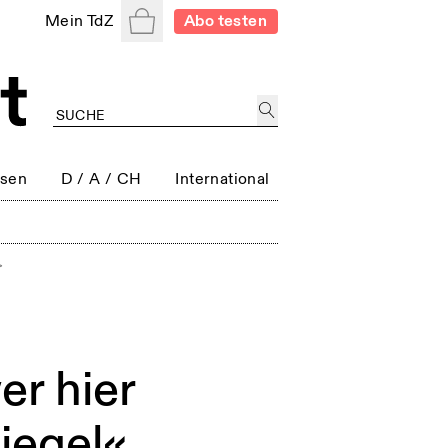
Warenkorb
Mein TdZ
Abo testen
ssen
D / A / CH
International
>
er hier
piegel«