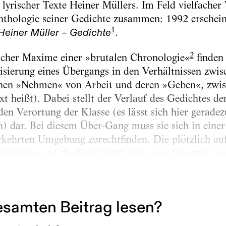
lyrischer Texte Heiner Müllers. Im Feld vielfacher 
Anthologie seiner Gedichte zusammen: 1992 erschei
1
.
Heiner Müller – Gedichte
2
scher Maxime einer »brutalen Chronologie«
finden 
tisierung eines Übergangs in den Verhältnissen zwis
hen »Nehmen« von Arbeit und deren »Geben«, zwi
t heißt). Dabei stellt der Verlauf des Gedichtes de
en Verortung der Klasse (es lässt sich hier geradez
n) dar. Bei diesem Über-Gang muss sie sich in einer
erkehrten Umgebung zurechtfinden. Die plötzlich auf
spektive: auf die Füße) setzt eine neue Gangart vor
ale Metapher, der Modus der Textbewegung. Bereits
samten Beitrag lesen?