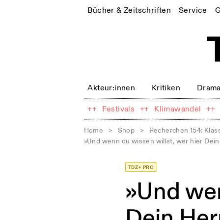
Bücher & Zeitschriften
Service
G
Akteur:innen
Kritiken
Drama
++
Festivals
++
Klimawandel
++
Home
>
Shop
>
Recherchen 154: Klas
»Und wenn du wissen willst, wer hier Dein H
TDZ+ PRO
»Und wen
Dein Herr