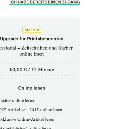
ICH HABE BEREITS EINEN ZUGANG
TDZ+ PRO
Upgrade für Printabonnenten
essional – Zeitschriften und Bücher
online lesen
50,00 €
/
12 Monate
Online lesen
ücher online lesen
dZ-Artikel seit 2013 online lesen
xklusive Online-Artikel lesen
Arbeitsbücher“ online lesen