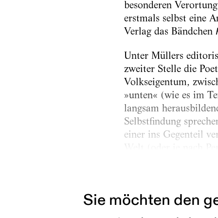
besonderen Verortung 
erstmals selbst eine 
Verlag das Bändchen
Unter Müllers editori
zweiter Stelle die Poe
Volkseigentum, zwisc
»unten« (wie es im Tex
langsam herausbildend
Selbstfindung spreche
einer ins Gegenteil v
Welt (oder je nach Per
das »Gehen« die zentr
Gedichtes...
Sie möchten den ge