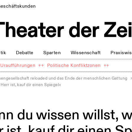
eschäftskunden
tik
Debatte
Sparten
Wissenschaft
Praxiswi
Uraufführungen
++
Politische Konfliktzonen
++
sengesellschaft reloaded und das Ende der menschlichen Gattung
err ist, kauf dir einen Spiegel«
n du wissen willst, w
 ist, kauf dir einen S