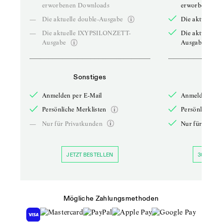
erworbenen Downloads
erworbenen D
—
Die aktuelle double-Ausgabe
Die aktuelle 
—
Die aktuelle IXYPSILONZETT-
Die aktuelle
Ausgabe
Ausgabe
Sonstiges
So
Anmelden per E-Mail
Anmelden per 
Persönliche Merklisten
Persönliche Me
—
Nur für Privatkunden
Nur für Priva
JETZT BESTELLEN
30 TAGE 
Mögliche Zahlungsmethoden