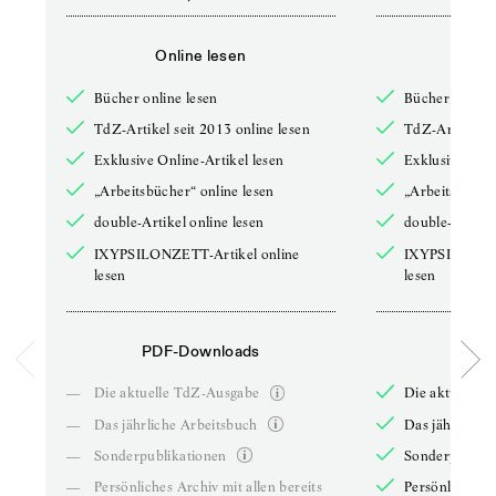
Online lesen
Onli
Bücher online lesen
Bücher online 
TdZ-Artikel seit 2013 online lesen
TdZ-Artikel se
Exklusive Online-Artikel lesen
Exklusive Onli
„Arbeitsbücher“ online lesen
„Arbeitsbücher
double-Artikel online lesen
double-Artikel
IXYPSILONZETT-Artikel online
IXYPSILONZET
lesen
lesen
PDF-Downloads
PDF-
—
Die aktuelle TdZ-Ausgabe
Die aktuelle 
—
Das jährliche Arbeitsbuch
Das jährliche 
—
Sonderpublikationen
Sonderpublika
—
Persönliches Archiv mit allen bereits
Persönliches A