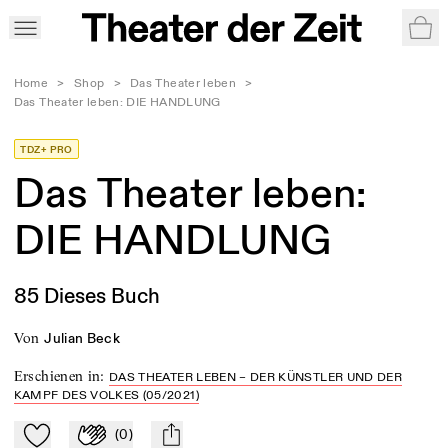
War
Home
>
Shop
>
Das Theater leben
>
Das Theater leben: DIE HANDLUNG
TDZ+ PRO
Das Theater leben:
DIE HANDLUNG
85 Dieses Buch
von
Julian Beck
Erschienen in
:
DAS THEATER LEBEN – DER KÜNSTLER UND DER
KAMPF DES VOLKES (05/2021)
(
0
)
Zu Mein-TdZ hinzufügen
Applaudieren
mail