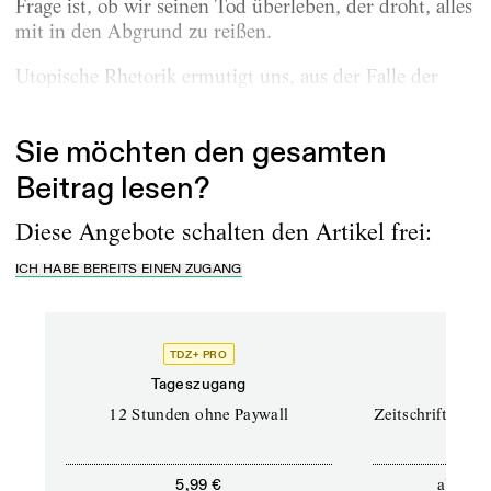
Frage ist, ob wir seinen Tod überleben, der droht, alles
mit in den Abgrund zu reißen.
Utopische Rhetorik ermutigt uns, aus der Falle der
industriellen...
Sie möchten den gesamten
Beitrag lesen?
Diese Angebote schalten den Artikel frei:
ICH HABE BEREITS EINEN ZUGANG
TDZ+ PRO
TD
Tageszugang
Prof
12 Stunden ohne Paywall
Zeitschriften un
ab
5,99 €
12,5