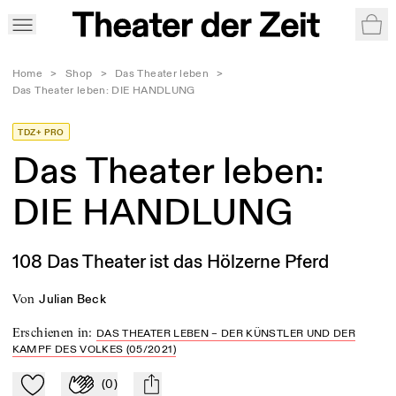
War
Home
>
Shop
>
Das Theater leben
>
Das Theater leben: DIE HANDLUNG
TDZ+ PRO
Das Theater leben:
DIE HANDLUNG
108 Das Theater ist das Hölzerne Pferd
von
Julian Beck
Erschienen in
:
DAS THEATER LEBEN – DER KÜNSTLER UND DER
KAMPF DES VOLKES (05/2021)
(
0
)
Zu Mein-TdZ hinzufügen
Applaudieren
mail