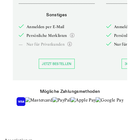
Sonstiges
So
Anmelden per E-Mail
Anmelden per 
Persönliche Merklisten
Persönliche Me
—
Nur für Privatkunden
Nur für Priva
JETZT BESTELLEN
30 TAGE 
Mögliche Zahlungsmethoden