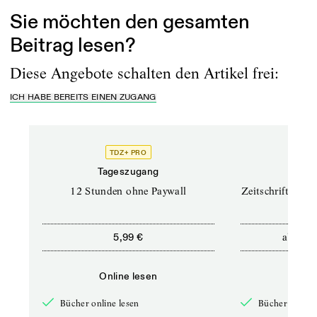
Sie möchten den gesamten
Beitrag lesen?
Diese Angebote schalten den Artikel frei:
ICH HABE BEREITS EINEN ZUGANG
TDZ+ PRO
TD
Tageszugang
Prof
12 Stunden ohne Paywall
Zeitschriften un
ab
5,99 €
12,5
Online lesen
Onli
Bücher online lesen
Bücher online 