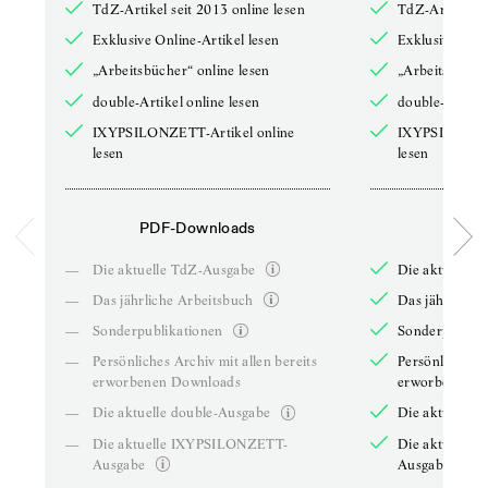
TdZ-Artikel seit 2013 online lesen
TdZ-Artikel se
Exklusive Online-Artikel lesen
Exklusive Onli
„Arbeitsbücher“ online lesen
„Arbeitsbücher
double-Artikel online lesen
double-Artikel
IXYPSILONZETT-Artikel online
IXYPSILONZET
lesen
lesen
PDF-Downloads
PDF-
—
Die aktuelle TdZ-Ausgabe
Die aktuelle 
—
Das jährliche Arbeitsbuch
Das jährliche 
—
Sonderpublikationen
Sonderpublika
—
Persönliches Archiv mit allen bereits
Persönliches A
erworbenen Downloads
erworbenen D
—
Die aktuelle double-Ausgabe
Die aktuelle 
—
Die aktuelle IXYPSILONZETT-
Die aktuelle
Ausgabe
Ausgabe