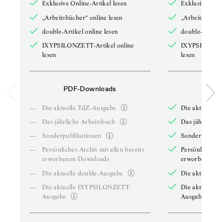
Exklusive Online-Artikel lesen
Exklusive Onli
„Arbeitsbücher“ online lesen
„Arbeitsbücher
double-Artikel online lesen
double-Artikel
IXYPSILONZETT-Artikel online
IXYPSILONZET
lesen
lesen
PDF-Downloads
PDF-
—
Die aktuelle TdZ-Ausgabe
Die aktuelle 
—
Das jährliche Arbeitsbuch
Das jährliche 
—
Sonderpublikationen
Sonderpublika
—
Persönliches Archiv mit allen bereits
Persönliches A
erworbenen Downloads
erworbenen D
—
Die aktuelle double-Ausgabe
Die aktuelle 
—
Die aktuelle IXYPSILONZETT-
Die aktuelle
Ausgabe
Ausgabe