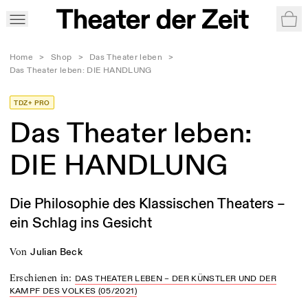
War
Home
>
Shop
>
Das Theater leben
>
Das Theater leben: DIE HANDLUNG
TDZ+ PRO
Das Theater leben:
DIE HANDLUNG
Die Philosophie des Klassischen Theaters –
ein Schlag ins Gesicht
von
Julian Beck
Erschienen in
:
DAS THEATER LEBEN – DER KÜNSTLER UND DER
KAMPF DES VOLKES (05/2021)