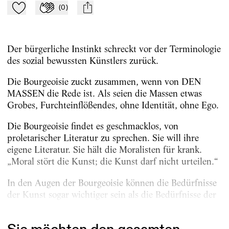
(
0
)
Zu Mein-TdZ hinzufügen
Applaudieren
mail
Der bürgerliche Instinkt schreckt vor der Terminologie
des sozial bewussten Künstlers zurück.
Die Bourgeoisie zuckt zusammen, wenn von DEN
MASSEN die Rede ist. Als seien die Massen etwas
Grobes, Furchteinflößendes, ohne Identität, ohne Ego.
Die Bourgeoisie findet es geschmacklos, von
proletarischer Literatur zu sprechen. Sie will ihre
eigene Literatur. Sie hält die Moralisten für krank.
„Moral stört die Kunst; die Kunst darf nicht urteilen.“
In den Augen der Bourgeoisie können die Bedürfnisse
der Kunst sogar wichtiger sein als die Bedürfnisse der
Menschen.