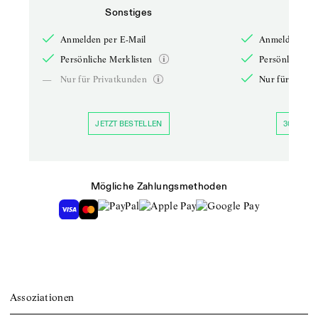
Sonstiges
So
Anmelden per E-Mail
Anmelden per 
Persönliche Merklisten
Persönliche Me
—
Nur für Privatkunden
Nur für Priva
JETZT BESTELLEN
30 TAGE 
Mögliche Zahlungsmethoden
Assoziationen