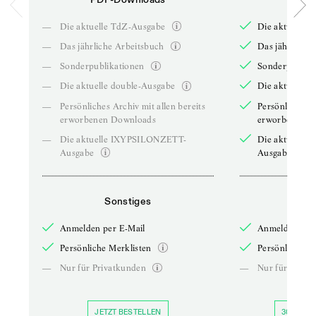
—
Die aktuelle TdZ-Ausgabe
Die aktuelle 
—
Das jährliche Arbeitsbuch
Das jährliche 
—
Sonderpublikationen
Sonderpublika
—
Die aktuelle double-Ausgabe
Die aktuelle 
—
Persönliches Archiv mit allen bereits
Persönliches A
erworbenen Downloads
erworbenen D
—
Die aktuelle IXYPSILONZETT-
Die aktuelle
Ausgabe
Ausgabe
Sonstiges
So
Anmelden per E-Mail
Anmelden per 
Persönliche Merklisten
Persönliche Me
—
Nur für Privatkunden
—
Nur für Priva
JETZT BESTELLEN
30 TAGE 