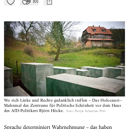
(
0
)
Zu Mein-TdZ hinzufügen
Applaudieren
mail
Wo sich Linke und Rechte gedanklich treffen – Das Holocaust-­
Mahnmal des Zentrums für Politische Schönheit vor dem Haus
des AfD­-Politikers Björn Höcke.
Foto
:
Patryk Sebastian Witt
Sprache determiniert Wahrnehmung – das haben