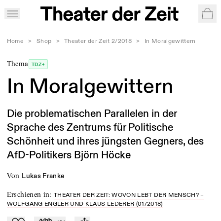
War
Home
>
Shop
>
Theater der Zeit 2/2018
>
In Moralgewittern
Thema
TDZ+
In Moralgewittern
Die problematischen Parallelen in der
Sprache des Zentrums für Politische
Schönheit und ihres jüngsten Gegners, des
AfD-Politikers Björn Höcke
von
Lukas Franke
Erschienen in
:
THEATER DER ZEIT: WOVON LEBT DER MENSCH? –
WOLFGANG ENGLER UND KLAUS LEDERER (01/2018)