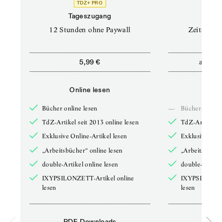
TDZ+ PRO
Tageszugang
Stand
12 Stunden ohne Paywall
Zeitschrif
ab
5,99 €
5,9
Online lesen
Onli
Bücher online lesen
—
Bücher online 
TdZ-Artikel seit 2013 online lesen
TdZ-Artikel se
Exklusive Online-Artikel lesen
Exklusive Onli
„Arbeitsbücher“ online lesen
„Arbeitsbücher
double-Artikel online lesen
double-Artikel
IXYPSILONZETT-Artikel online
IXYPSILONZET
lesen
lesen
PDF-Downloads
PDF-