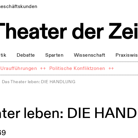
eschäftskunden
tik
Debatte
Sparten
Wissenschaft
Praxiswi
Uraufführungen
++
Politische Konfliktzonen
++
Das Theater leben: DIE HANDLUNG
ater leben: DIE HA
69