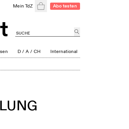
Warenkorb
Mein TdZ
Abo testen
ssen
D / A / CH
International
NDLUNG