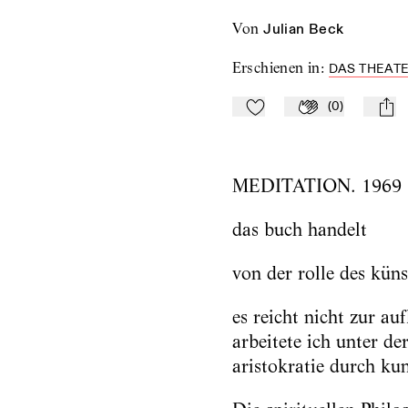
von
Julian Beck
Erschienen in
:
DAS THEATE
(
0
)
Zu Mein-TdZ hinzufügen
Applaudieren
mail
MEDITATION. 1969
das buch handelt
von der rolle des küns
es reicht nicht zur au
arbeitete ich unter d
aristokratie durch ku