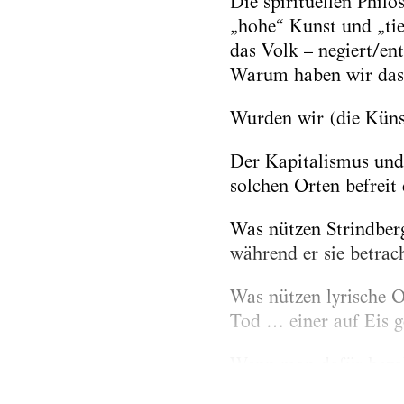
Die spirituellen Phil
„hohe“ Kunst und „tief
das Volk – negiert/en
Warum haben wir das 
Wurden wir (die Künst
Der Kapitalismus und 
solchen Orten befreit
Was nützen Strindberg
während er sie betrach
Was nützen lyrische 
Tod … einer auf Eis g
Wenn man dafür bezah