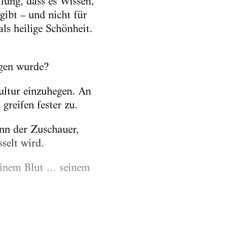
lung, dass es Wissen,
gibt – und nicht für
ls heilige Schönheit.
ogen wurde?
ultur einzuhegen. An
greifen fester zu.
nn der Zuschauer,
selt wird.
einem Blut … seinem