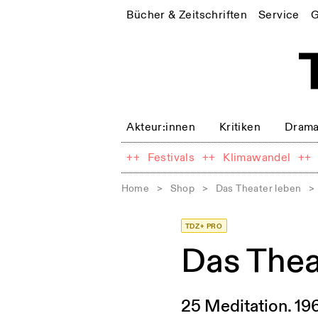
Bücher & Zeitschriften
Service
G
Akteur:innen
Kritiken
Drama
++
Festivals
++
Klimawandel
++
Home
>
Shop
>
Das Theater leben
>
TDZ+ PRO
Das The
25 Meditation. 19