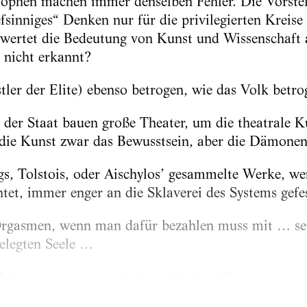
osophen machen immer denselben Fehler. Die Vorstel
sinniges“ Denken nur für die privilegierten Kreise 
twertet die Bedeutung von Kunst und Wissenschaft a
nicht erkannt?
ler der Elite) ebenso betrogen, wie das Volk betr
der Staat bauen große Theater, um die theatrale K
 die Kunst zwar das Bewusstsein, aber die Dämonen 
s, Tolstois, oder Aischylos’ gesammelte Werke, we
tet, immer enger an die Sklaverei des Systems gefes
Orgasmen, wenn man dafür bezahlen muss mit … s
elegten Seele …
len muss, wer prostituiert sich dann?