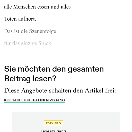
alle Menschen essen und alles
Töten aufhört.
Das ist die Szenenfolge
für das einzige Stück
das...
Sie möchten den gesamten
Beitrag lesen?
Diese Angebote schalten den Artikel frei:
ICH HABE BEREITS EINEN ZUGANG
TDZ+ PRO
TD
Tageszugang
Prof