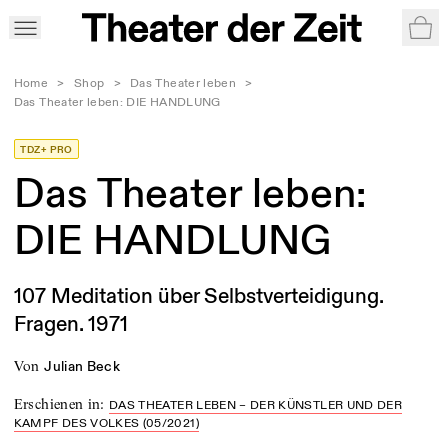
War
Home
>
Shop
>
Das Theater leben
>
Das Theater leben: DIE HANDLUNG
TDZ+ PRO
Das Theater leben:
DIE HANDLUNG
107 Meditation über Selbstverteidigung.
Fragen. 1971
von
Julian Beck
Erschienen in
:
DAS THEATER LEBEN – DER KÜNSTLER UND DER
KAMPF DES VOLKES (05/2021)