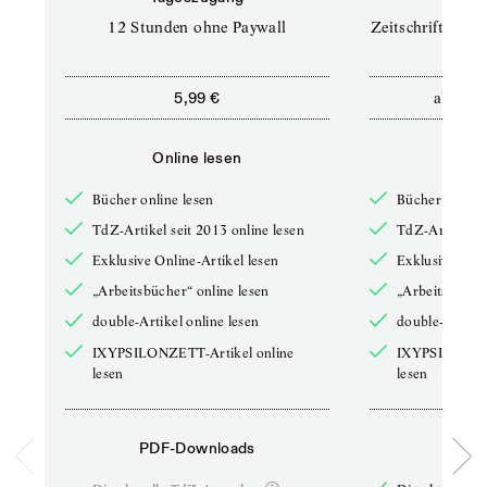
12 Stunden ohne Paywall
Zeitschriften un
ab
5,99 €
12,5
Online lesen
Onli
Bücher online lesen
Bücher online 
TdZ-Artikel seit 2013 online lesen
TdZ-Artikel se
Exklusive Online-Artikel lesen
Exklusive Onli
„Arbeitsbücher“ online lesen
„Arbeitsbücher
double-Artikel online lesen
double-Artikel
IXYPSILONZETT-Artikel online
IXYPSILONZET
lesen
lesen
PDF-Downloads
PDF-