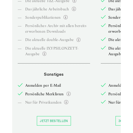
—
Die aktuelle TdZ-Ausgabe
Die aktuelle 
—
Das jährliche Arbeitsbuch
Das jährliche 
—
Sonderpublikationen
Sonderpublika
—
Persönliches Archiv mit allen bereits
Persönliches A
erworbenen Downloads
erworbenen D
—
Die aktuelle double-Ausgabe
Die aktuelle 
—
Die aktuelle IXYPSILONZETT-
Die aktuelle
Ausgabe
Ausgabe
Sonstiges
So
Anmelden per E-Mail
Anmelden per 
Persönliche Merklisten
Persönliche Me
—
Nur für Privatkunden
Nur für Priva
JETZT BESTELLEN
30 TAGE 