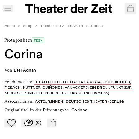
War
Home
>
Shop
>
Theater der Zeit 6/2015
>
Corina
Protagonisten
TDZ+
Corina
von
Etel Adnan
Erschienen in
:
THEATER DER ZEIT: HASTA LA VISTA – BIERBICHLER,
FIEBACH, KUTTNER, QUIÑONES, VANACKERE. EIN BRENNPUNKT ZUR
NEUBESETZUNG DER BERLINER VOLKSBÜHNE (05/2015)
Assoziationen
:
AKTEUR:INNEN
DEUTSCHES THEATER (BERLIN)
Originaltitel in der Printausgabe
:
Corinna
(
0
)
Zu Mein-TdZ hinzufügen
Applaudieren
mail