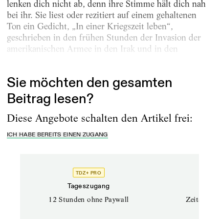
lenken dich nicht ab, denn ihre Stimme hält dich nah
bei ihr. Sie liest oder rezitiert auf einem gehaltenen
Ton ein Gedicht, „In einer Kriegszeit leben“,
geschrieben in den frühen Stunden der Invasion der
amerikanischen Armee in den Irak und in den
darauffolgenden ein oder zwei Wochen … Dieses...
Sie möchten den gesamten
Beitrag lesen?
Diese Angebote schalten den Artikel frei:
ICH HABE BEREITS EINEN ZUGANG
TDZ+ PRO
Tageszugang
Stand
12 Stunden ohne Paywall
Zeitschrif