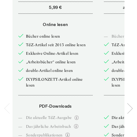
ab
5,99 €
5,9
Online lesen
Onli
Bücher online lesen
—
Bücher online 
TdZ-Artikel seit 2013 online lesen
TdZ-Artikel se
Exklusive Online-Artikel lesen
Exklusive Onli
„Arbeitsbücher“ online lesen
„Arbeitsbücher
double-Artikel online lesen
double-Artikel
IXYPSILONZETT-Artikel online
IXYPSILONZET
lesen
lesen
PDF-Downloads
PDF-
—
Die aktuelle TdZ-Ausgabe
Die aktuelle 
—
Das jährliche Arbeitsbuch
Das jährliche 
—
Sonderpublikationen
Sonderpublika