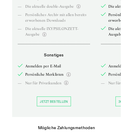
—
Die aktuelle double-Ausgabe
Die aktuelle 
—
Persönliches Archiv mit allen bereits
Persönliches A
erworbenen Downloads
erworbenen D
—
Die aktuelle IXYPSILONZETT-
Die aktuelle
Ausgabe
Ausgabe
Sonstiges
So
Anmelden per E-Mail
Anmelden per 
Persönliche Merklisten
Persönliche Me
—
Nur für Privatkunden
—
Nur für Priva
JETZT BESTELLEN
30 TAGE 
Mögliche Zahlungsmethoden