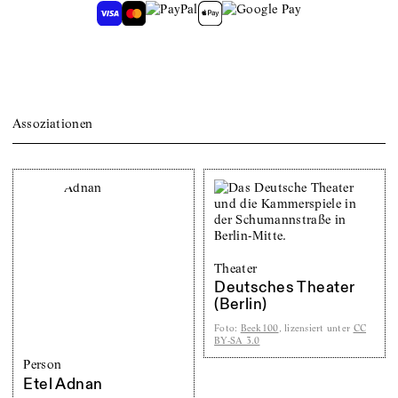
Assoziationen
Theater
Deutsches Theater
(Berlin)
Foto
:
Beek100
, lizensiert unter
CC
BY-SA 3.0
Person
Etel Adnan