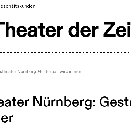
eschäftskunden
tstheater Nürnberg: Gestorben wird immer
eater Nürnberg: Ges
er