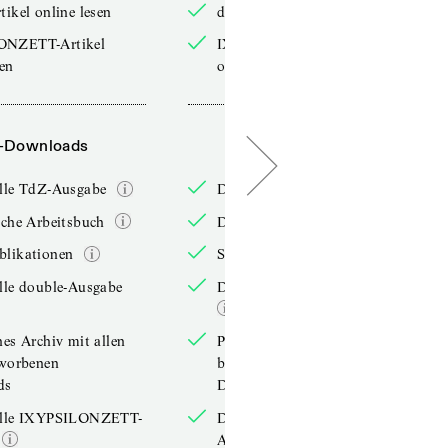
tikel online lesen
double-Artikel online lesen
ONZETT-Artikel
IXYPSILONZETT-Artikel
sen
online lesen
-Downloads
PDF-Downloads
elle TdZ-Ausgabe
Die aktuelle TdZ-Ausgabe
iche Arbeitsbuch
Das jährliche Arbeitsbuch
blikationen
Sonderpublikationen
lle double-Ausgabe
Die aktuelle double-Ausgabe
hes Archiv mit allen
Persönliches Archiv mit allen
rworbenen
bereits erworbenen
ds
Downloads
elle IXYPSILONZETT-
Die aktuelle IXYPSILONZETT-
Ausgabe