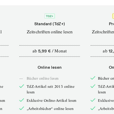
TDZ+
Standard (TdZ+)
Pr
l
Zeitschriften online lesen
Zeitschrift
ab
5,99 €
/
Monat
ab
12
Online lesen
On
—
Bücher online lesen
Bücher on
ne
TdZ-Artikel seit 2013 online
TdZ-Artik
lesen
lesen
esen
Exklusive Online-Artikel lesen
Exklusive
en
„Arbeitsbücher“ online lesen
„Arbeitsb