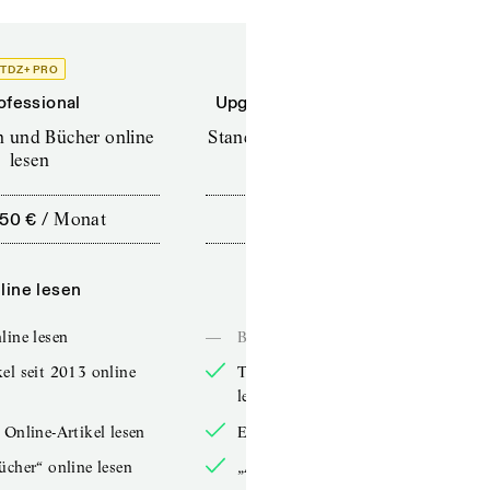
TDZ+ PRO
TDZ+
ofessional
Upgrade für Printabonnenten
en und Bücher online
Standard (TdZ+) – Zeitschriften
lesen
online lesen
,50 €
/
Monat
10,00 €
/
12 Monate
line lesen
Online lesen
line lesen
—
Bücher online lesen
el seit 2013 online
TdZ-Artikel seit 2013 online
lesen
 Online-Artikel lesen
Exklusive Online-Artikel lesen
ücher“ online lesen
„Arbeitsbücher“ online lesen