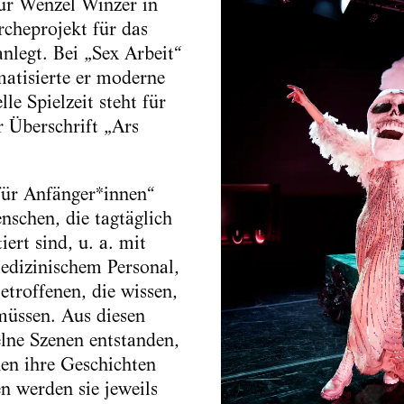
ur Wenzel Winzer in
cheprojekt für das
nlegt. Bei „Sex Arbeit“
atisierte er moderne
lle Spielzeit steht für
r Überschrift „Ars
für Anfänger*innen“
schen, die tagtäglich
ert sind, u. a. mit
edizinischem Personal,
troffenen, die wissen,
 müssen. Aus diesen
lne Szenen entstanden,
nen ihre Geschichten
n werden sie jeweils