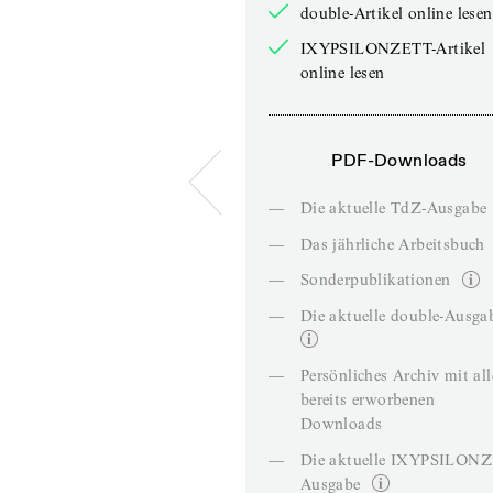
double-Artikel online lesen
IXYPSILONZETT-Artikel
online lesen
PDF-Downloads
—
Die aktuelle TdZ-Ausgabe
—
Das jährliche Arbeitsbuch
—
Sonderpublikationen
—
Die aktuelle double-Ausga
—
Persönliches Archiv mit al
bereits erworbenen
Downloads
—
Die aktuelle IXYPSILON
Ausgabe