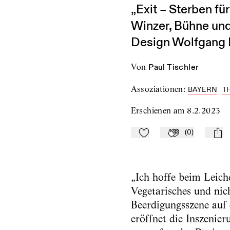
„Exit – Sterben f
Winzer, Bühne und
Design Wolfgang 
von
Paul Tischler
Assoziationen
:
BAYERN
T
Erschienen am
8.2.2023
(
0
)
Zu Mein-TdZ hinzufügen
Applaudieren
mail
„Ich hoffe beim Leich
Vegetarisches und nic
Beerdigungsszene auf
eröffnet die Inszenier