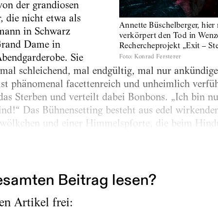
von der grandiosen
 die nicht etwa als
Annette Büschelberger, hier
nmann in Schwarz
verkörpert den Tod in Wenz
 Grand Dame in
Rechercheprojekt „Exit – St
Abendgarderobe. Sie
Foto
:
Konrad Fersterer
 mal schleichend, mal endgültig, mal nur ankündige
 ist phänomenal facettenreich und unheimlich ver
das Sterben und verteilt dabei Bonbons. „Ich bin nu
sind!“ Das Bühnensetting besteht aus edel wirkend
ölkchen und einer Himmelspforte, die beim Hindu
samten Beitrag lesen?
n Artikel frei: