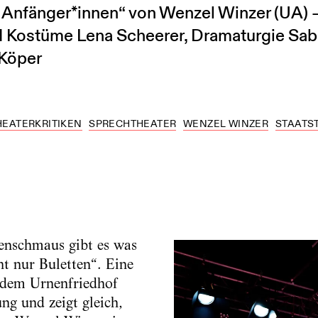
ür Anfänger*innen“ von Wenzel Winzer (UA)
 Kostüme Lena Scheerer, Dramaturgie Sabri
Köper
HEATERKRITIKEN
SPRECHTHEATER
WENZEL WINZER
STAATS
enschmaus gibt es was
ht nur Buletten“. Eine
 dem Urnenfriedhof
ung und zeigt gleich,