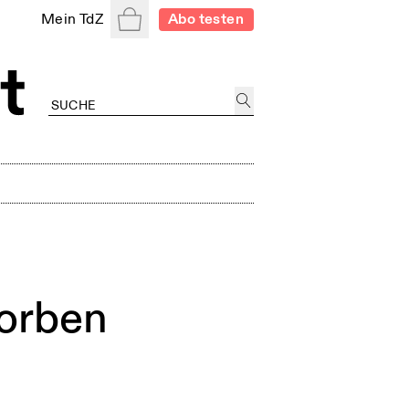
Warenkorb
Mein TdZ
Abo testen
torben