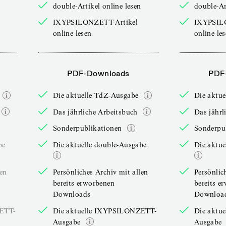
double-Artikel online lesen
double-Ar
IXYPSILONZETT-Artikel
IXYPSIL
online lesen
online le
PDF-Downloads
PDF
Die aktuelle TdZ-Ausgabe
Die aktu
Das jährliche Arbeitsbuch
Das jährl
Sonderpublikationen
Sonderpu
be
Die aktuelle double-Ausgabe
Die aktue
len
Persönliches Archiv mit allen
Persönlic
bereits erworbenen
bereits e
Downloads
Downloa
ZETT-
Die aktuelle IXYPSILONZETT-
Die aktu
Ausgabe
Ausgabe