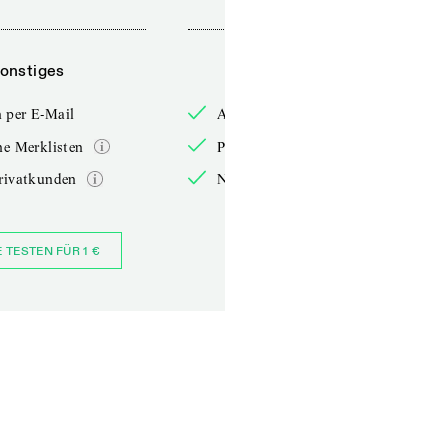
onstiges
Sonstiges
 per E-Mail
Anmelden per E-Mail
he Merklisten
Persönliche Merklisten
rivatkunden
Nur für Privatkunden
E TESTEN FÜR 1 €
JETZT BESTELLEN