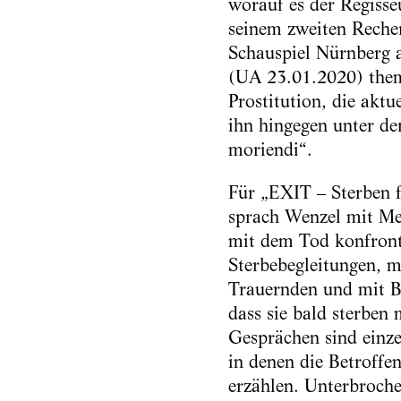
worauf es der Regisse
seinem zweiten Recher
Schauspiel Nürnberg a
(UA 23.01.2020) them
Prostitution, die aktue
ihn hingegen unter de
moriendi“.
Für „EXIT – Sterben 
sprach Wenzel mit Men
mit dem Tod konfronti
Sterbebegleitungen, m
Trauernden und mit Be
dass sie bald sterben
Gesprächen sind einze
in denen die Betroffe
erzählen. Unterbroche