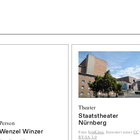
Theater
Staatstheater
Nürnberg
Person
Wenzel Winzer
Foto
:
JojaKimu
, lizensiert unter
CC
BY-SA 3.0