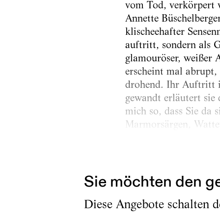
vom Tod, verkörpert 
Annette Büschelberger,
klischeehafter Sense
auftritt, sondern als
glamouröser, weißer 
erscheint mal abrupt,
drohend. Ihr Auftritt
gewandt erläutert sie 
mich so, dass Sie da 
Marmorsärgen, Wattew
Erschienen am
8.2.2023
Sie möchten den ge
Diese Angebote schalten de