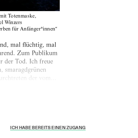
 mit Totenmaske,
el Winzers
erben für Anfänger*innen“
nd, mal flüchtig, mal
führend. Zum Publikum
r der Tod. Ich freue
en, smaragdgrünen
rchtreten der vom...
ICH HABE BEREITS EINEN ZUGANG