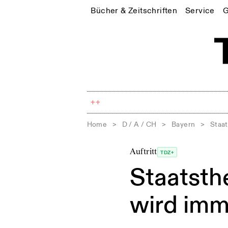
Bücher & Zeitschriften
Service
G
++
Home
>
D / A / CH
>
Bayern
>
Staa
Auftritt
TDZ+
Staatsth
wird imm