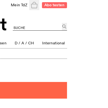
Warenkorb
Mein TdZ
Abo testen
ssen
D / A / CH
International