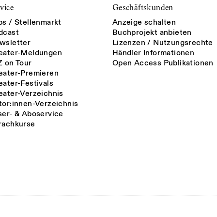
vice
Geschäftskunden
bs / Stellenmarkt
Anzeige schalten
dcast
Buchprojekt anbieten
wsletter
Lizenzen / Nutzungsrechte
eater-Meldungen
Händler Informationen
Z on Tour
Open Access Publikationen
eater-Premieren
eater-Festivals
eater-Verzeichnis
tor:innen-Verzeichnis
ser- & Aboservice
rachkurse