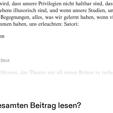
ird, dass unsere Privilegien nicht haltbar sind, da
ebens illusorisch sind, und wenn unsere Studien, u
Begegnungen, alles, was wir gelernt haben, wenn vi
men haben, uns erleuchten: Satori:
um
chtet
hlossen, das Theater mit all seinen Reizen zu verla
in Berlin trennten, sagte ich immer wieder Garga
e:
„Es war die beste Zeit.“ Und wir fielen einander 
samten Beitrag lesen?