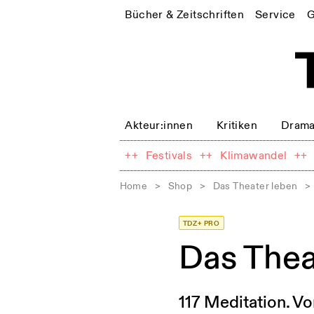
Bücher & Zeitschriften
Service
G
Akteur:innen
Kritiken
Drama
++
Festivals
++
Klimawandel
++
Home
>
Shop
>
Das Theater leben
>
TDZ+ PRO
Das The
117 Meditation. V