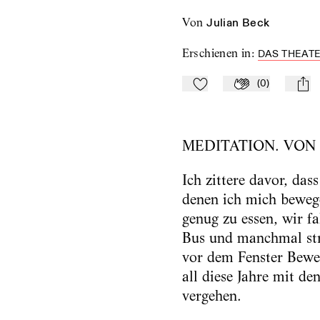
von
Julian Beck
Erschienen in
:
DAS THEATE
(
0
)
Zu Mein-TdZ hinzufügen
Applaudieren
mail
MEDITATION. VON 
Ich zittere davor, das
denen ich mich bewege
genug zu essen, wir f
Bus und manchmal str
vor dem Fenster Bewe
all diese Jahre mit d
vergehen.