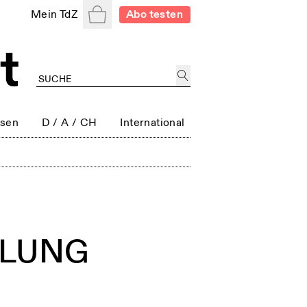
Warenkorb
Mein TdZ
Abo testen
ssen
D / A / CH
International
NDLUNG