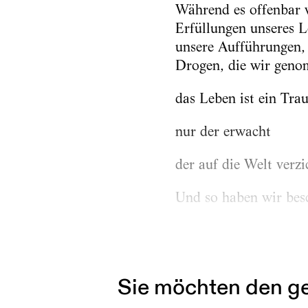
Während es offenbar w
Erfüllungen unseres L
unsere Aufführungen, 
Drogen, die wir genom
das Leben ist ein Tra
nur der erwacht
der auf die Welt verzi
Und so haben wir besc
Als unsere Wege sich 
Im Dickicht der Städt
Sie möchten den ge