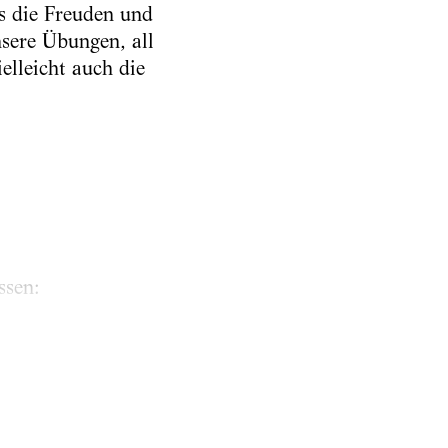
ss die Freuden und
nsere Übungen, all
elleicht auch die
ssen:
s Worte am Ende von
um den Hals...