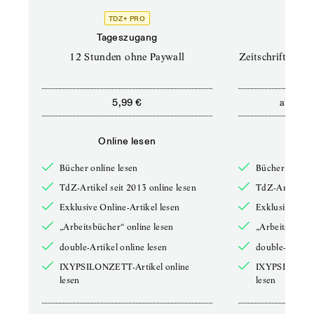
TDZ+ PRO
TD
Tageszugang
Prof
12 Stunden ohne Paywall
Zeitschriften un
ab
5,99 €
12,5
Online lesen
Onli
Bücher online lesen
Bücher online 
TdZ-Artikel seit 2013 online lesen
TdZ-Artikel se
Exklusive Online-Artikel lesen
Exklusive Onli
„Arbeitsbücher“ online lesen
„Arbeitsbücher
double-Artikel online lesen
double-Artikel
IXYPSILONZETT-Artikel online
IXYPSILONZET
lesen
lesen