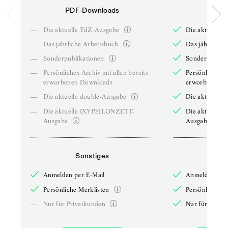
PDF-Downloads
PDF-
—
Die aktuelle TdZ-Ausgabe
Die aktuelle 
—
Das jährliche Arbeitsbuch
Das jährliche 
—
Sonderpublikationen
Sonderpublika
—
Persönliches Archiv mit allen bereits
Persönliches A
erworbenen Downloads
erworbenen D
—
Die aktuelle double-Ausgabe
Die aktuelle 
—
Die aktuelle IXYPSILONZETT-
Die aktuelle
Ausgabe
Ausgabe
Sonstiges
So
Anmelden per E-Mail
Anmelden per 
Persönliche Merklisten
Persönliche Me
—
Nur für Privatkunden
Nur für Priva