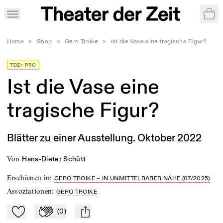
War
Home
>
Shop
>
Gero Troike
>
Ist die Vase eine tragische Figur?
TDZ+ PRO
Ist die Vase eine
tragische Figur?
Blätter zu einer Ausstellung. Oktober 2022
von
Hans-Dieter Schütt
Erschienen in
:
GERO TROIKE – IN UNMITTELBARER NÄHE (07/2025)
Assoziationen
:
GERO TROIKE
(
0
)
Zu Mein-TdZ hinzufügen
Applaudieren
mail