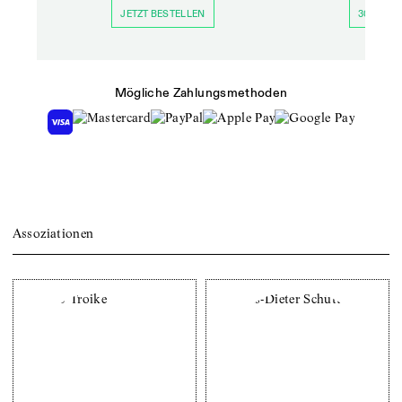
JETZT BESTELLEN
30 TAGE 
Mögliche Zahlungsmethoden
Assoziationen