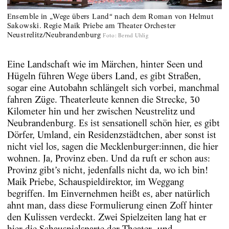
Ensemble in „Wege übers Land“ nach dem Roman von Helmut
Sakowski. Regie Maik Priebe am Theater Orchester
Neustrelitz/Neubrandenburg
Foto
:
Bernd Uhlig
Eine Landschaft wie im Märchen, hinter Seen und
Hügeln führen Wege übers Land, es gibt Straßen,
sogar eine Autobahn schlängelt sich vorbei, manchmal
fahren Züge. Theaterleute kennen die Strecke, 30
Kilometer hin und her zwischen Neustrelitz und
Neubrandenburg. Es ist sensationell schön hier, es gibt
Dörfer, Umland, ein Residenzstädtchen, aber sonst ist
nicht viel los, sagen die Mecklenburger:innen, die hier
wohnen. Ja, Provinz eben. Und da ruft er schon aus:
Provinz gibt’s nicht, jedenfalls nicht da, wo ich bin!
Maik Priebe, Schauspieldirektor, im Weggang
begriffen. Im Einvernehmen heißt es, aber natürlich
ahnt man, dass diese Formulierung einen Zoff hinter
den Kulissen verdeckt. Zwei Spielzeiten lang hat er
hier die Schauspielsparte der Theater- und