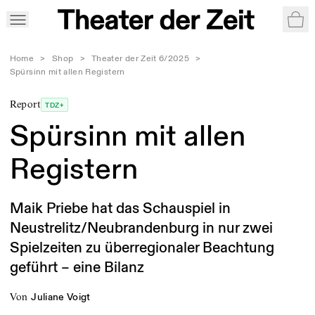
War
Home
>
Shop
>
Theater der Zeit 6/2025
>
Spürsinn mit allen Registern
Report
TDZ+
Spürsinn mit allen
Registern
Maik Priebe hat das Schauspiel in
Neustrelitz/Neubrandenburg in nur zwei
Spielzeiten zu überregionaler Beachtung
geführt – eine Bilanz
von
Juliane Voigt