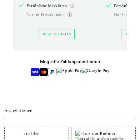
Persönliche Merklisten
Persönliche Me
—
Nur für Privatkunden
—
Nur für Priva
JETZT BESTELLEN
30 TAGE 
Mögliche Zahlungsmethoden
Assoziationen