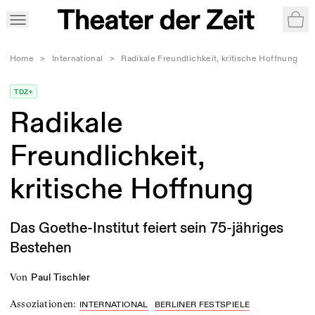
War
Home
>
International
>
Radikale Freundlichkeit, kritische Hoffnung
TDZ+
Radikale
Freundlichkeit,
kritische Hoffnung
Das Goethe-Institut feiert sein 75-jähriges
Bestehen
von
Paul Tischler
Assoziationen
:
INTERNATIONAL
BERLINER FESTSPIELE