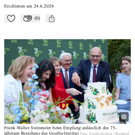
Erschienen am
24.6.2026
(
0
)
Zu Mein-TdZ hinzufügen
Applaudieren
mail
Frank-Walter Steinmeier beim Empfang anlässlich des 75-
jährigen Bestehens des Goethe-Institut
Foto
:
Goethe-Institut / Bernhard