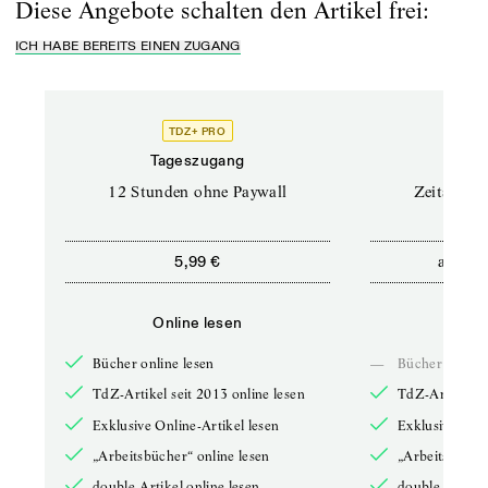
Diese Angebote schalten den Artikel frei:
ICH HABE BEREITS EINEN ZUGANG
TDZ+ PRO
Tageszugang
Stand
12 Stunden ohne Paywall
Zeitschrif
ab
5,99 €
5,9
Online lesen
Onli
Bücher online lesen
—
Bücher online 
TdZ-Artikel seit 2013 online lesen
TdZ-Artikel se
Exklusive Online-Artikel lesen
Exklusive Onli
„Arbeitsbücher“ online lesen
„Arbeitsbücher
double-Artikel online lesen
double-Artikel