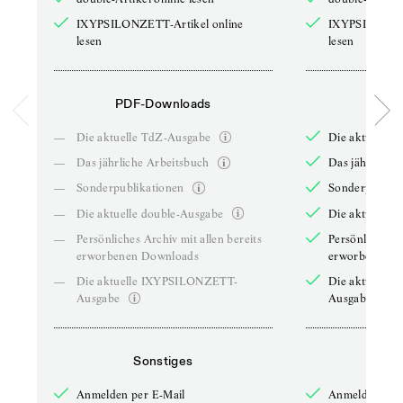
IXYPSILONZETT-Artikel online
IXYPSILONZET
lesen
lesen
PDF-Downloads
PDF-
—
Die aktuelle TdZ-Ausgabe
Die aktuelle 
—
Das jährliche Arbeitsbuch
Das jährliche 
—
Sonderpublikationen
Sonderpublika
—
Die aktuelle double-Ausgabe
Die aktuelle 
—
Persönliches Archiv mit allen bereits
Persönliches A
erworbenen Downloads
erworbenen D
—
Die aktuelle IXYPSILONZETT-
Die aktuelle
Ausgabe
Ausgabe
Sonstiges
So
Anmelden per E-Mail
Anmelden per 