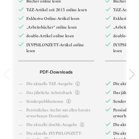
Bücher online lesen
Bücher online 
TdZ-Artikel seit 2013 online lesen
TdZ-Artikel se
Exklusive Online-Artikel lesen
Exklusive Onli
„Arbeitsbücher“ online lesen
„Arbeitsbücher
double-Artikel online lesen
double-Artikel
IXYPSILONZETT-Artikel online
IXYPSILONZET
lesen
lesen
PDF-Downloads
PDF-
—
Die aktuelle TdZ-Ausgabe
Die aktuelle 
—
Das jährliche Arbeitsbuch
Das jährliche 
—
Sonderpublikationen
Sonderpublika
—
Persönliches Archiv mit allen bereits
Persönliches A
erworbenen Downloads
erworbenen D
—
Die aktuelle double-Ausgabe
Die aktuelle 
—
Die aktuelle IXYPSILONZETT-
Die aktuelle