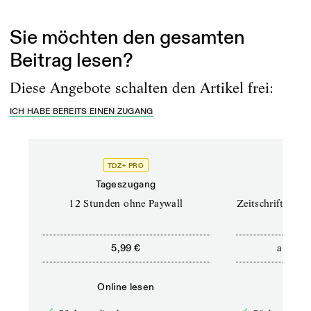
Paris, Granville (Ohio), Oktober 1967 – Dezember 1968
Sie möchten den gesamten
Beitrag lesen?
Diese Angebote schalten den Artikel frei:
ICH HABE BEREITS EINEN ZUGANG
TDZ+ PRO
TD
Tageszugang
Prof
12 Stunden ohne Paywall
Zeitschriften un
ab
5,99 €
12,5
Online lesen
Onli