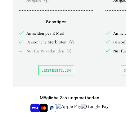
Ausgabe
Ausgabe
Sonstiges
So
Anmelden per E-Mail
Anmelden per 
Persönliche Merklisten
Persönliche Me
—
Nur für Privatkunden
Nur für Priva
JETZT BESTELLEN
30 TAGE 
Mögliche Zahlungsmethoden