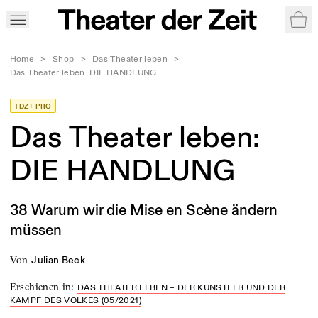
War
Home
>
Shop
>
Das Theater leben
>
Das Theater leben: DIE HANDLUNG
TDZ+ PRO
Das Theater leben:
DIE HANDLUNG
38 Warum wir die Mise en Scène ändern
müssen
von
Julian Beck
Erschienen in
:
DAS THEATER LEBEN – DER KÜNSTLER UND DER
KAMPF DES VOLKES (05/2021)