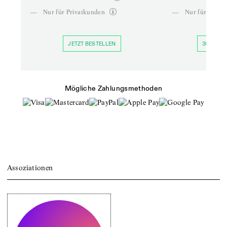
—
Nur für Privatkunden
—
Nur für Priva
JETZT BESTELLEN
30 TAGE 
Mögliche Zahlungsmethoden
Assoziationen