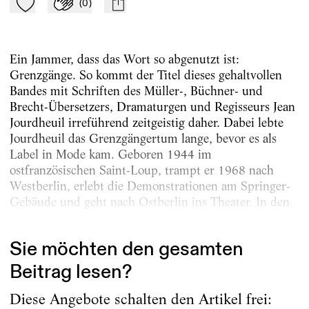
(
0
)
Zu Mein-TdZ hinzufügen
Applaudieren
mail
Ein Jammer, dass das Wort so abgenutzt ist:
Grenzgänge. So kommt der Titel dieses gehaltvollen
Bandes mit Schriften des Müller-, Büchner- und
Brecht-Übersetzers, Dramaturgen und Regisseurs Jean
Jourdheuil irreführend zeitgeistig daher. Dabei lebte
Jourdheuil das Grenzgängertum lange, bevor es als
Label in Mode kam. Geboren 1944 im
ostfranzösischen Saint-Loup, trampt er 1968 nach
Westberlin, erlebt die Demonstrationen am Springer-
Gebäude und geht nach Ostberlin ins Theater. In den
siebziger Jahren ist...
Sie möchten den gesamten
Beitrag lesen?
Diese Angebote schalten den Artikel frei: