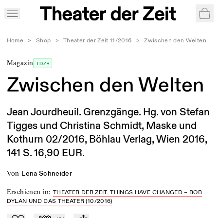
War
Home
>
Shop
>
Theater der Zeit 11/2016
>
Zwischen den Welten
Magazin
TDZ+
Zwischen den Welten
Jean Jourdheuil. Grenzgänge. Hg. von Stefan
Tigges und Christina Schmidt, Maske und
Kothurn 02/2016, Böhlau Verlag, Wien 2016,
141 S. 16,90 EUR.
von
Lena Schneider
Erschienen in
:
THEATER DER ZEIT: THINGS HAVE CHANGED – BOB
DYLAN UND DAS THEATER (10/2016)