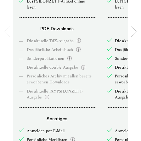
IXYPSILONZETT-Artikel online
IXYPSILONZET
lesen
lesen
PDF-Downloads
PDF-
—
Die aktuelle TdZ-Ausgabe
Die aktuelle 
—
Das jährliche Arbeitsbuch
Das jährliche 
—
Sonderpublikationen
Sonderpublika
—
Die aktuelle double-Ausgabe
Die aktuelle 
—
Persönliches Archiv mit allen bereits
Persönliches A
erworbenen Downloads
erworbenen D
—
Die aktuelle IXYPSILONZETT-
Die aktuelle
Ausgabe
Ausgabe
Sonstiges
So
Anmelden per E-Mail
Anmelden per 
Persönliche Merklisten
Persönliche Me