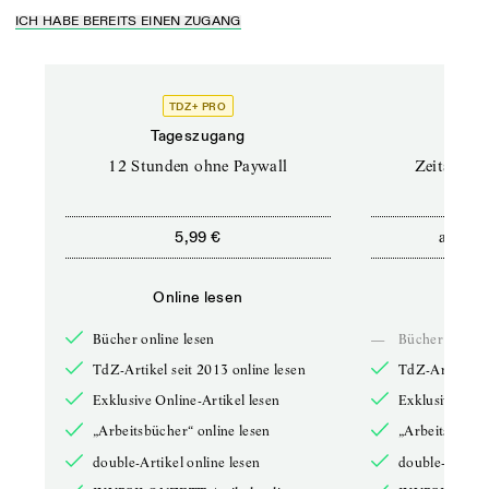
ICH HABE BEREITS EINEN ZUGANG
TDZ+ PRO
Tageszugang
Stand
12 Stunden ohne Paywall
Zeitschrif
ab
5,99 €
5,9
Online lesen
Onli
Bücher online lesen
—
Bücher online 
TdZ-Artikel seit 2013 online lesen
TdZ-Artikel se
Exklusive Online-Artikel lesen
Exklusive Onli
„Arbeitsbücher“ online lesen
„Arbeitsbücher
double-Artikel online lesen
double-Artikel