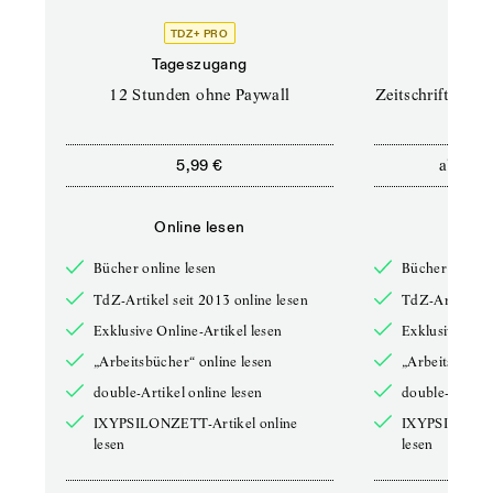
TDZ+ PRO
TD
Tageszugang
Prof
12 Stunden ohne Paywall
Zeitschriften un
ab
5,99 €
12,5
Online lesen
Onli
Bücher online lesen
Bücher online 
TdZ-Artikel seit 2013 online lesen
TdZ-Artikel se
Exklusive Online-Artikel lesen
Exklusive Onli
„Arbeitsbücher“ online lesen
„Arbeitsbücher
double-Artikel online lesen
double-Artikel
IXYPSILONZETT-Artikel online
IXYPSILONZET
lesen
lesen