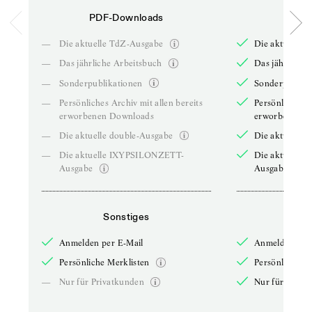
PDF-Downloads
PDF-
—
Die aktuelle TdZ-Ausgabe
Die aktuelle 
—
Das jährliche Arbeitsbuch
Das jährliche 
—
Sonderpublikationen
Sonderpublika
—
Persönliches Archiv mit allen bereits
Persönliches A
erworbenen Downloads
erworbenen D
—
Die aktuelle double-Ausgabe
Die aktuelle 
—
Die aktuelle IXYPSILONZETT-
Die aktuelle
Ausgabe
Ausgabe
Sonstiges
So
Anmelden per E-Mail
Anmelden per 
Persönliche Merklisten
Persönliche Me
—
Nur für Privatkunden
Nur für Priva