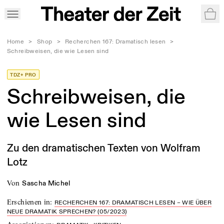
War
Home
>
Shop
>
Recherchen 167: Dramatisch lesen
>
Schreibweisen, die wie Lesen sind
TDZ+ PRO
Schreibweisen, die
wie Lesen sind
Zu den dramatischen Texten von Wolfram
Lotz
von
Sascha Michel
Erschienen in
:
RECHERCHEN 167: DRAMATISCH LESEN – WIE ÜBER
NEUE DRAMATIK SPRECHEN? (05/2023)