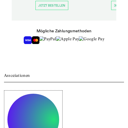
JETZT BESTELLEN
30 TAGE 
Mögliche Zahlungsmethoden
Assoziationen