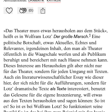
Assoziationen
:
DRAMATIK
KRITIKEN
(
0
)
Zu Mein-TdZ hinzufügen
Applaudieren
mail
»Das Theater muss etwas herausholen aus dem Stück«,
1
heißt es in Wolfram Lotz’
.
Eine
Der große Marsch
politische Botschaft, etwas Aktuelles, Echtes und
Relevantes, irgendeinen Inhalt, den man als Theater
öffentlich in die Waagschale werfen und als Publikum
beruhigt und bereichert mit nach Hause nehmen kann.
Dieses Interesse am Herausholen gilt aber nicht nur
für das Theater, sondern für jeden Umgang mit Texten.
Auch ein literaturwissenschaftlicher Essay wie dieser
hier, der sich nicht für die Aufführungen, sondern für
Lotz’ dramatische Texte
interessiert, benutzt
als Texte
das Gelesene für die eigene Inszenierung, will etwas
aus den Texten herausholen und sagen können: So ist
es! So ist es bei Wolfram Lotz! So funktioniert seine