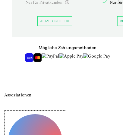
—
Nur für Privatkunden
Nur für Priva
JETZT BESTELLEN
30 TAGE 
Mögliche Zahlungsmethoden
Assoziationen