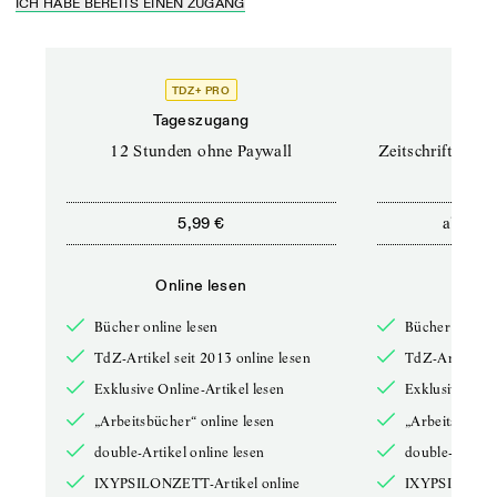
ICH HABE BEREITS EINEN ZUGANG
TDZ+ PRO
TD
Tageszugang
Prof
12 Stunden ohne Paywall
Zeitschriften un
ab
5,99 €
12,5
Online lesen
Onli
Bücher online lesen
Bücher online 
TdZ-Artikel seit 2013 online lesen
TdZ-Artikel se
Exklusive Online-Artikel lesen
Exklusive Onli
„Arbeitsbücher“ online lesen
„Arbeitsbücher
double-Artikel online lesen
double-Artikel
IXYPSILONZETT-Artikel online
IXYPSILONZET