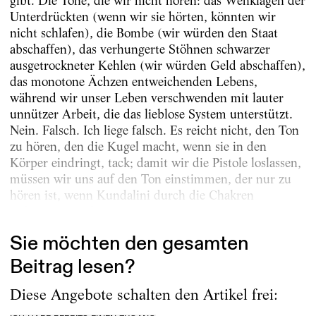
gibt. Die Töne, die wir nicht hören: das Wehklagen der
Unterdrückten (wenn wir sie hörten, könnten wir
nicht schlafen), die Bombe (wir würden den Staat
abschaffen), das verhungerte Stöhnen schwarzer
ausgetrockneter Kehlen (wir würden Geld abschaffen),
das monotone Ächzen entweichenden Lebens,
während wir unser Leben verschwenden mit lauter
unnützer Arbeit, die das lieblose System unterstützt.
Nein. Falsch. Ich liege falsch. Es reicht nicht, den Ton
zu hören, den die Kugel macht, wenn sie in den
Körper eindringt, tack; damit wir die Pistole loslassen,
müssen wir uns auf den Ton einstimmen, der nur zu
hören ist, wenn Kundalini durch die Chakren
aufsteigt. Was für ein Ton...
Sie möchten den gesamten
Beitrag lesen?
Diese Angebote schalten den Artikel frei: