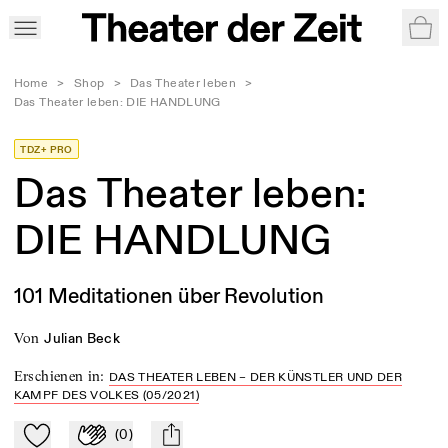
War
Home
>
Shop
>
Das Theater leben
>
Das Theater leben: DIE HANDLUNG
TDZ+ PRO
Das Theater leben:
DIE HANDLUNG
101 Meditationen über Revolution
von
Julian Beck
Erschienen in
:
DAS THEATER LEBEN – DER KÜNSTLER UND DER
KAMPF DES VOLKES (05/2021)
(
0
)
Zu Mein-TdZ hinzufügen
Applaudieren
mail