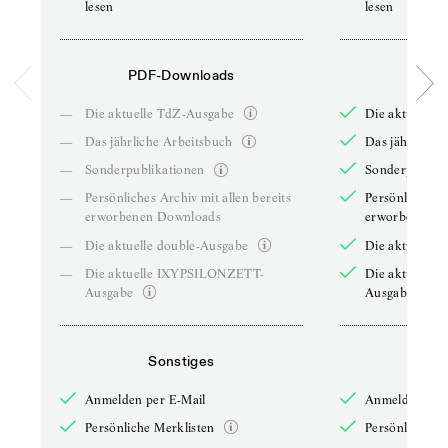
lesen
lesen
PDF-Downloads
PDF-
—
Die aktuelle TdZ-Ausgabe
Die aktuelle 
—
Das jährliche Arbeitsbuch
Das jährliche 
—
Sonderpublikationen
Sonderpublika
—
Persönliches Archiv mit allen bereits
Persönliches A
erworbenen Downloads
erworbenen D
—
Die aktuelle double-Ausgabe
Die aktuelle 
—
Die aktuelle IXYPSILONZETT-
Die aktuelle
Ausgabe
Ausgabe
Sonstiges
So
Anmelden per E-Mail
Anmelden per 
Persönliche Merklisten
Persönliche Me