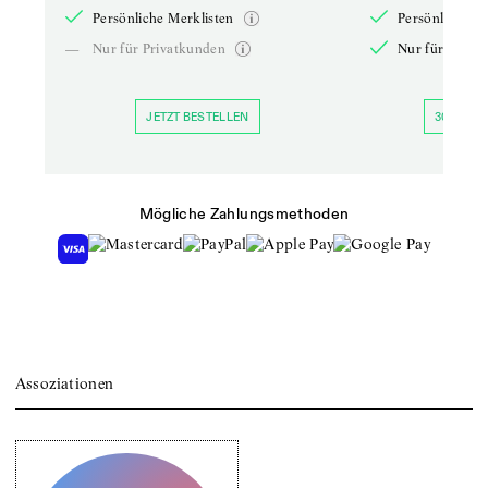
Persönliche Merklisten
Persönliche Me
—
Nur für Privatkunden
Nur für Priva
JETZT BESTELLEN
30 TAGE 
Mögliche Zahlungsmethoden
Assoziationen