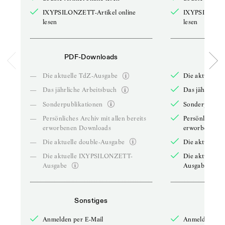
IXYPSILONZETT-Artikel online
IXYPSILONZET
lesen
lesen
PDF-Downloads
PDF-
—
Die aktuelle TdZ-Ausgabe
Die aktuelle 
—
Das jährliche Arbeitsbuch
Das jährliche 
—
Sonderpublikationen
Sonderpublika
—
Persönliches Archiv mit allen bereits
Persönliches A
erworbenen Downloads
erworbenen D
—
Die aktuelle double-Ausgabe
Die aktuelle 
—
Die aktuelle IXYPSILONZETT-
Die aktuelle
Ausgabe
Ausgabe
Sonstiges
So
Anmelden per E-Mail
Anmelden per 