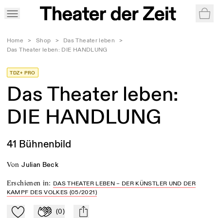
War
Home
>
Shop
>
Das Theater leben
>
Das Theater leben: DIE HANDLUNG
TDZ+ PRO
Das Theater leben:
DIE HANDLUNG
41 Bühnenbild
von
Julian Beck
Erschienen in
:
DAS THEATER LEBEN – DER KÜNSTLER UND DER
KAMPF DES VOLKES (05/2021)
(
0
)
Zu Mein-TdZ hinzufügen
Applaudieren
mail