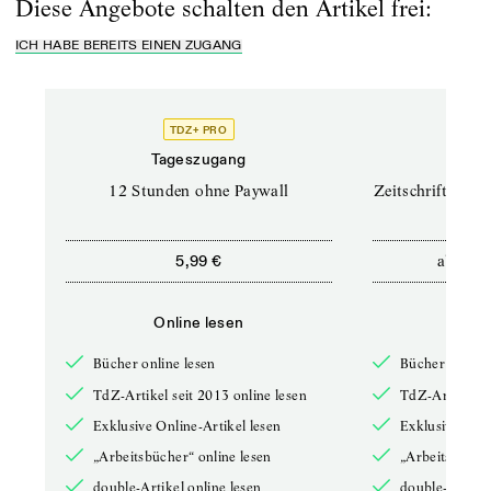
Diese Angebote schalten den Artikel frei:
ICH HABE BEREITS EINEN ZUGANG
TDZ+ PRO
TD
Tageszugang
Prof
12 Stunden ohne Paywall
Zeitschriften un
ab
5,99 €
12,5
Online lesen
Onli
Bücher online lesen
Bücher online 
TdZ-Artikel seit 2013 online lesen
TdZ-Artikel se
Exklusive Online-Artikel lesen
Exklusive Onli
„Arbeitsbücher“ online lesen
„Arbeitsbücher
double-Artikel online lesen
double-Artikel